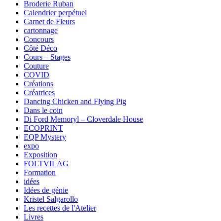
Broderie Ruban
Calendrier perpétuel
Carnet de Fleurs
cartonnage
Concours
Côté Déco
Cours – Stages
Couture
COVID
Créations
Créatrices
Dancing Chicken and Flying Pig
Dans le coin
Di Ford Memoryl – Cloverdale House
ECOPRINT
EQP Mystery
expo
Exposition
FOLTVILAG
Formation
idées
Idées de génie
Kristel Salgarollo
Les recettes de l'Atelier
Livres