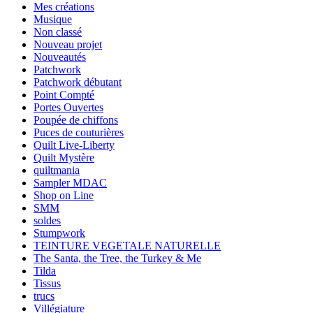
Mes créations
Musique
Non classé
Nouveau projet
Nouveautés
Patchwork
Patchwork débutant
Point Compté
Portes Ouvertes
Poupée de chiffons
Puces de couturières
Quilt Live-Liberty
Quilt Mystère
quiltmania
Sampler MDAC
Shop on Line
SMM
soldes
Stumpwork
TEINTURE VEGETALE NATURELLE
The Santa, the Tree, the Turkey & Me
Tilda
Tissus
trucs
Villégiature