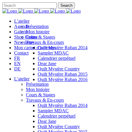
L’atelier
Agenda
Présentation
Galerie
Mon histoire
Shop Online
Cours & Stages
Newsletter
Travaux & En-cours
Mon carnet d’adresses
Quilt Mystère Ruban 2014
Contact
Sampler MDAC
FR
Calendrier perpétuel
EN
Dear Jane
DE
Quilt Mystère Country
Quilt Mystère Ruban 2015
L’atelier
Quilt Mystère Ruban 2016
Présentation
Mon histoire
Cours & Stages
Travaux & En-cours
Quilt Mystère Ruban 2014
Sampler MDAC
Calendrier perpétuel
Dear Jane
Quilt Mystère Country
Quilt Mystère Ruban 2015