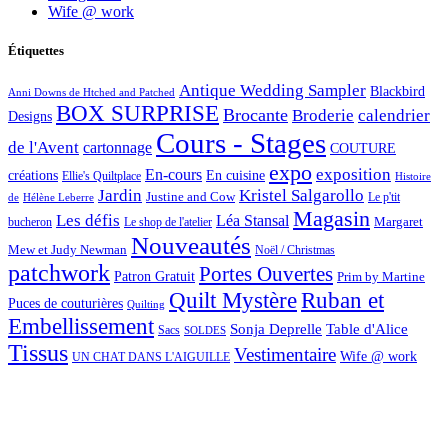
Wife @ work
Étiquettes
Antique Wedding Sampler
Blackbird
Anni Downs de Htched and Patched
BOX SURPRISE
Brocante
Broderie
calendrier
Designs
Cours - Stages
de l'Avent
cartonnage
COUTURE
expo
exposition
En-cours
créations
En cuisine
Ellie's Quiltplace
Histoire
Jardin
Kristel Salgarollo
Justine and Cow
Le p'tit
de
Hélène Leberre
Magasin
Les défis
Léa Stansal
Margaret
bucheron
Le shop de l'atelier
Nouveautés
Mew et Judy Newman
Noël / Christmas
patchwork
Portes Ouvertes
Patron Gratuit
Prim by Martine
Quilt Mystère
Ruban et
Puces de couturières
Quilting
Embellissement
Sonja Deprelle
Table d'Alice
Sacs
SOLDES
Tissus
Vestimentaire
Wife @ work
UN CHAT DANS L'AIGUILLE