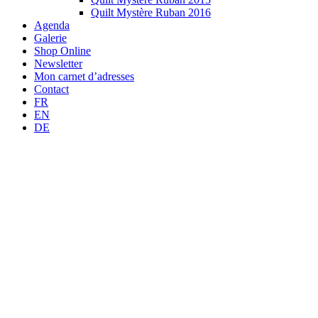
Quilt Mystère Ruban 2016
Agenda
Galerie
Shop Online
Newsletter
Mon carnet d’adresses
Contact
FR
EN
DE