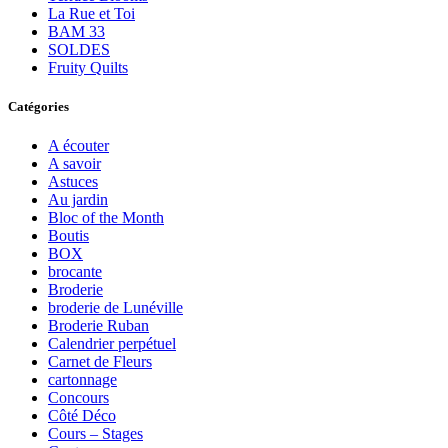
La Rue et Toi
BAM 33
SOLDES
Fruity Quilts
Catégories
A écouter
A savoir
Astuces
Au jardin
Bloc of the Month
Boutis
BOX
brocante
Broderie
broderie de Lunéville
Broderie Ruban
Calendrier perpétuel
Carnet de Fleurs
cartonnage
Concours
Côté Déco
Cours – Stages