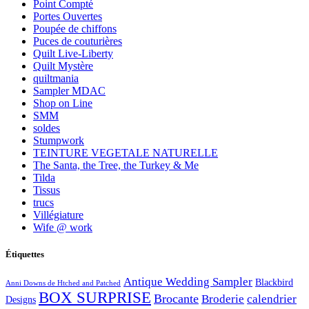
Point Compté
Portes Ouvertes
Poupée de chiffons
Puces de couturières
Quilt Live-Liberty
Quilt Mystère
quiltmania
Sampler MDAC
Shop on Line
SMM
soldes
Stumpwork
TEINTURE VEGETALE NATURELLE
The Santa, the Tree, the Turkey & Me
Tilda
Tissus
trucs
Villégiature
Wife @ work
Étiquettes
Antique Wedding Sampler
Blackbird
Anni Downs de Htched and Patched
BOX SURPRISE
Brocante
Broderie
calendrier
Designs