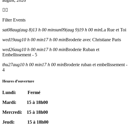
august, 2026
Filter Events
sat
08
aug
(aug 8)
13 h 00 min
sun
09
(aug 9)
19 h 00 min
La Rue et Toi
wed
19
aug
10 h 00 min
17 h 00 min
Broderie avec Christiane Paris
wed
26
aug
10 h 00 min
17 h 00 min
Broderie Ruban et
Embellissement - 5
thu
27
aug
10 h 00 min
17 h 00 min
Broderie ruban et embellissement -
4
Heures d’ouverture
Lundi: Fermé
Mardi: 15 à 18h00
Mercredi: 15 à 18h00
Jeudi: 15 à 18h00