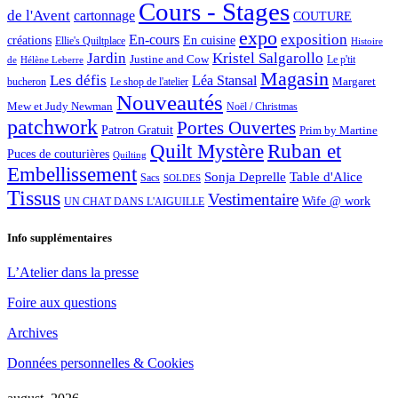
Cours - Stages
de l'Avent
cartonnage
COUTURE
expo
exposition
En-cours
créations
En cuisine
Ellie's Quiltplace
Histoire
Jardin
Kristel Salgarollo
Justine and Cow
Le p'tit
de
Hélène Leberre
Magasin
Les défis
Léa Stansal
Margaret
bucheron
Le shop de l'atelier
Nouveautés
Mew et Judy Newman
Noël / Christmas
patchwork
Portes Ouvertes
Patron Gratuit
Prim by Martine
Quilt Mystère
Ruban et
Puces de couturières
Quilting
Embellissement
Sonja Deprelle
Table d'Alice
Sacs
SOLDES
Tissus
Vestimentaire
Wife @ work
UN CHAT DANS L'AIGUILLE
Info supplémentaires
L’Atelier dans la presse
Foire aux questions
Archives
Données personnelles & Cookies