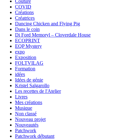
Couture
COVID
Créations
Créatrices
Dancing Chicken and Flying Pig
Dans le coin
Di Ford Memoryl – Cloverdale House
ECOPRINT
EQP Mystery
expo
Exposition
FOLTVILAG
Formation
idées
Idées de génie
Kristel Salgarollo
Les recettes de l'Atelier
Livres
Mes créations
Musique
Non classé
Nouveau projet
Nouveautés
Patchwork
Patchwork débutant