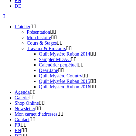
EN
DE
L’atelier
Présentation
Mon histoire
Cours & Stages
Travaux & En-cours
Quilt Mystère Ruban 2014
Sampler MDAC
Calendrier perpétuel
Dear Jane
Quilt Mystère Country
Quilt Mystère Ruban 2015
Quilt Mystère Ruban 2016
Agenda
Galerie
Shop Online
Newsletter
Mon carnet d’adresses
Contact
FR
EN
DE