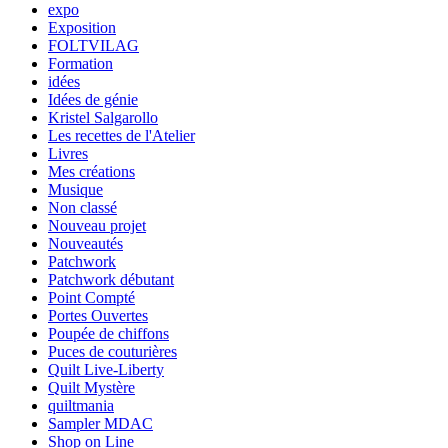
expo
Exposition
FOLTVILAG
Formation
idées
Idées de génie
Kristel Salgarollo
Les recettes de l'Atelier
Livres
Mes créations
Musique
Non classé
Nouveau projet
Nouveautés
Patchwork
Patchwork débutant
Point Compté
Portes Ouvertes
Poupée de chiffons
Puces de couturières
Quilt Live-Liberty
Quilt Mystère
quiltmania
Sampler MDAC
Shop on Line