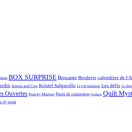
BOX SURPRISE
Brocante
Broderie
calendrier de l'
signs
ardin
Kristel Salgarollo
Les défis
Justine and Cow
Le p'tit bucheron
Le shop 
Quilt Mys
es Ouvertes
Prim by Martine
Puces de couturières
Quilting
e @ work