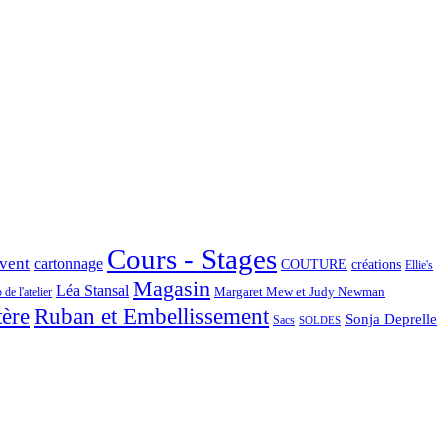
Cours - Stages
Avent
cartonnage
COUTURE
créations
Ellie's
Magasin
Léa Stansal
Margaret Mew et Judy Newman
de l'atelier
tère
Ruban et Embellissement
Sonja Deprelle
Sacs
SOLDES