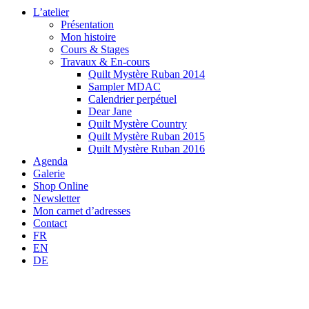
L’atelier
Présentation
Mon histoire
Cours & Stages
Travaux & En-cours
Quilt Mystère Ruban 2014
Sampler MDAC
Calendrier perpétuel
Dear Jane
Quilt Mystère Country
Quilt Mystère Ruban 2015
Quilt Mystère Ruban 2016
Agenda
Galerie
Shop Online
Newsletter
Mon carnet d’adresses
Contact
FR
EN
DE