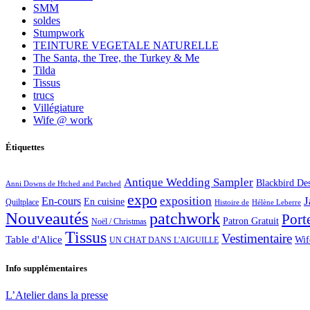
SMM
soldes
Stumpwork
TEINTURE VEGETALE NATURELLE
The Santa, the Tree, the Turkey & Me
Tilda
Tissus
trucs
Villégiature
Wife @ work
Étiquettes
Antique Wedding Sampler
Blackbird De
Anni Downs de Htched and Patched
expo
exposition
J
En-cours
En cuisine
Quiltplace
Histoire de
Hélène Leberre
Nouveautés
patchwork
Port
Patron Gratuit
Noël / Christmas
Tissus
Vestimentaire
Table d'Alice
Wif
UN CHAT DANS L'AIGUILLE
Info supplémentaires
L’Atelier dans la presse