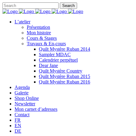
L’atelier
Présentation
Mon histoire
Cours & Stages
Travaux & En-cours
Quilt Mystère Ruban 2014
Sampler MDAC
Calendrier perpétuel
Dear Jane
Quilt Mystère Country
Quilt Mystère Ruban 2015
Quilt Mystère Ruban 2016
Agenda
Galerie
Shop Online
Newsletter
Mon carnet d’adresses
Contact
FR
EN
DE