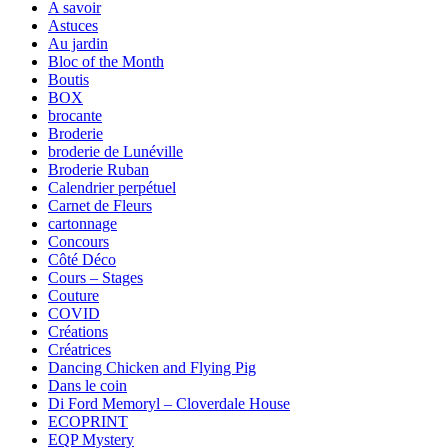
A savoir
Astuces
Au jardin
Bloc of the Month
Boutis
BOX
brocante
Broderie
broderie de Lunéville
Broderie Ruban
Calendrier perpétuel
Carnet de Fleurs
cartonnage
Concours
Côté Déco
Cours – Stages
Couture
COVID
Créations
Créatrices
Dancing Chicken and Flying Pig
Dans le coin
Di Ford Memoryl – Cloverdale House
ECOPRINT
EQP Mystery