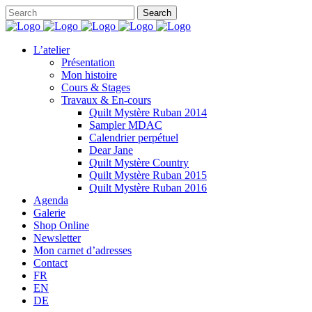
L’atelier
Présentation
Mon histoire
Cours & Stages
Travaux & En-cours
Quilt Mystère Ruban 2014
Sampler MDAC
Calendrier perpétuel
Dear Jane
Quilt Mystère Country
Quilt Mystère Ruban 2015
Quilt Mystère Ruban 2016
Agenda
Galerie
Shop Online
Newsletter
Mon carnet d’adresses
Contact
FR
EN
DE