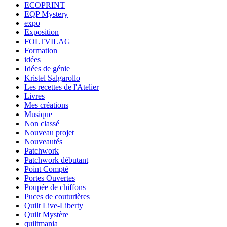
ECOPRINT
EQP Mystery
expo
Exposition
FOLTVILAG
Formation
idées
Idées de génie
Kristel Salgarollo
Les recettes de l'Atelier
Livres
Mes créations
Musique
Non classé
Nouveau projet
Nouveautés
Patchwork
Patchwork débutant
Point Compté
Portes Ouvertes
Poupée de chiffons
Puces de couturières
Quilt Live-Liberty
Quilt Mystère
quiltmania