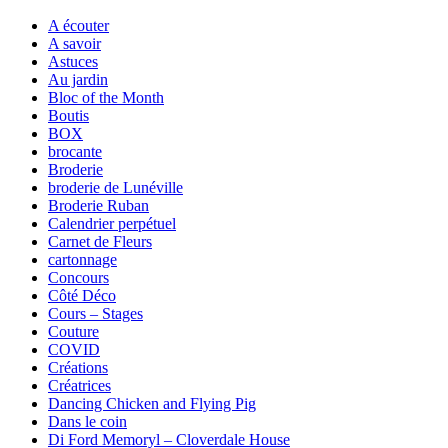
A écouter
A savoir
Astuces
Au jardin
Bloc of the Month
Boutis
BOX
brocante
Broderie
broderie de Lunéville
Broderie Ruban
Calendrier perpétuel
Carnet de Fleurs
cartonnage
Concours
Côté Déco
Cours – Stages
Couture
COVID
Créations
Créatrices
Dancing Chicken and Flying Pig
Dans le coin
Di Ford Memoryl – Cloverdale House