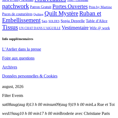
Noël / Christmas
patchwork
Portes Ouvertes
Patron Gratuit
Prim by Martine
Quilt Mystère
Ruban et
Puces de couturières
Quilting
Embellissement
Sonja Deprelle
Table d'Alice
Sacs
SOLDES
Tissus
Vestimentaire
Wife @ work
UN CHAT DANS L'AIGUILLE
Info supplémentaires
L’Atelier dans la presse
Foire aux questions
Archives
Données personnelles & Cookies
august, 2026
Filter Events
sat
08
aug
(aug 8)
13 h 00 min
sun
09
(aug 9)
19 h 00 min
La Rue et Toi
wed
19
aug
10 h 00 min
17 h 00 min
Broderie avec Christiane Paris