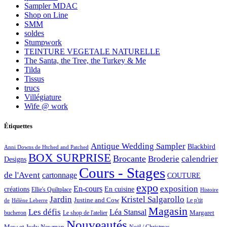
Sampler MDAC
Shop on Line
SMM
soldes
Stumpwork
TEINTURE VEGETALE NATURELLE
The Santa, the Tree, the Turkey & Me
Tilda
Tissus
trucs
Villégiature
Wife @ work
Étiquettes
Antique Wedding Sampler
Blackbird
Anni Downs de Htched and Patched
BOX SURPRISE
Brocante
Broderie
calendrier
Designs
Cours - Stages
de l'Avent
cartonnage
COUTURE
expo
exposition
En-cours
créations
En cuisine
Ellie's Quiltplace
Histoire
Jardin
Kristel Salgarollo
Justine and Cow
Le p'tit
de
Hélène Leberre
Magasin
Les défis
Léa Stansal
Margaret
bucheron
Le shop de l'atelier
Nouveautés
Mew et Judy Newman