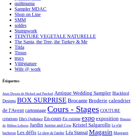
quiltmania
Sampler MDAC
Shop on Line
SMM
soldes
Stumpwork
TEINTURE VEGETALE NATURELLE
The Santa, the Tree, the Turkey & Me
Tilda
Tissus
trucs
Villégiature
Wife @ work
Étiquettes
Antique Wedding Sampler
Blackbird
Anni Downs de Htched and Patched
BOX SURPRISE
Brocante
Broderie
calendrier
Designs
Cours - Stages
de l'Avent
cartonnage
COUTURE
expo
exposition
En-cours
créations
En cuisine
Ellie's Quiltplace
Histoire
Jardin
Kristel Salgarollo
Justine and Cow
Le p'tit
de
Hélène Leberre
Magasin
Les défis
Léa Stansal
Margaret
bucheron
Le shop de l'atelier