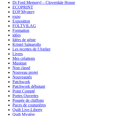
Di Ford Memoryl – Cloverdale House
ECOPRINT
EQP Mystery
expo
Exposition
FOLTVILAG
Formation
idées
Idées de génie
Kristel Salgarollo
Les recettes de l'Atelier
Livres
Mes créations
Musique
Non classé
Nouveau projet
Nouveautés
Patchwork
Patchwork débutant
Point Compté
Portes Ouvertes
Poupée de chiffons
Puces de couturières
Quilt Live-Liberty
Quilt Mystère