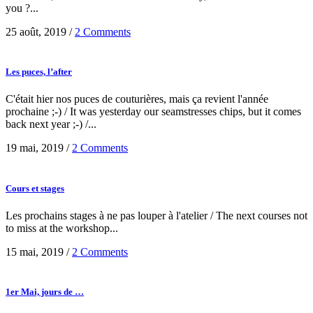
you ?...
25 août, 2019
/
2 Comments
Les puces, l’after
C'était hier nos puces de couturières, mais ça revient l'année
prochaine ;-) / It was yesterday our seamstresses chips, but it comes
back next year ;-) /...
19 mai, 2019
/
2 Comments
Cours et stages
Les prochains stages à ne pas louper à l'atelier / The next courses not
to miss at the workshop...
15 mai, 2019
/
2 Comments
1er Mai, jours de …