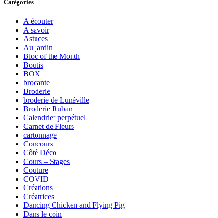
Catégories
A écouter
A savoir
Astuces
Au jardin
Bloc of the Month
Boutis
BOX
brocante
Broderie
broderie de Lunéville
Broderie Ruban
Calendrier perpétuel
Carnet de Fleurs
cartonnage
Concours
Côté Déco
Cours – Stages
Couture
COVID
Créations
Créatrices
Dancing Chicken and Flying Pig
Dans le coin