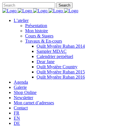
L’atelier
Présentation
Mon histoire
Cours & Stages
Travaux & En-cours
Quilt Mystère Ruban 2014
Sampler MDAC
Calendrier perpétuel
Dear Jane
Quilt Mystère Country
Quilt Mystère Ruban 2015
Quilt Mystère Ruban 2016
Agenda
Galerie
Shop Online
Newsletter
Mon carnet d’adresses
Contact
FR
EN
DE