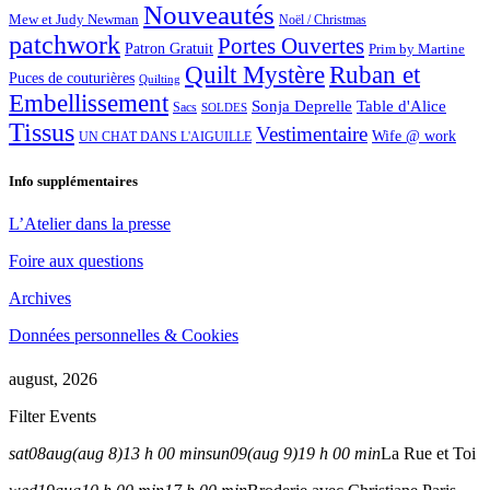
Nouveautés
Mew et Judy Newman
Noël / Christmas
patchwork
Portes Ouvertes
Patron Gratuit
Prim by Martine
Quilt Mystère
Ruban et
Puces de couturières
Quilting
Embellissement
Sonja Deprelle
Table d'Alice
Sacs
SOLDES
Tissus
Vestimentaire
Wife @ work
UN CHAT DANS L'AIGUILLE
Info supplémentaires
L’Atelier dans la presse
Foire aux questions
Archives
Données personnelles & Cookies
august, 2026
Filter Events
sat
08
aug
(aug 8)
13 h 00 min
sun
09
(aug 9)
19 h 00 min
La Rue et Toi