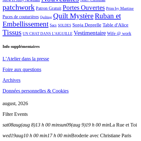
Noël / Christmas
patchwork
Portes Ouvertes
Patron Gratuit
Prim by Martine
Quilt Mystère
Ruban et
Puces de couturières
Quilting
Embellissement
Sonja Deprelle
Table d'Alice
Sacs
SOLDES
Tissus
Vestimentaire
Wife @ work
UN CHAT DANS L'AIGUILLE
Info supplémentaires
L’Atelier dans la presse
Foire aux questions
Archives
Données personnelles & Cookies
august, 2026
Filter Events
sat
08
aug
(aug 8)
13 h 00 min
sun
09
(aug 9)
19 h 00 min
La Rue et Toi
wed
19
aug
10 h 00 min
17 h 00 min
Broderie avec Christiane Paris