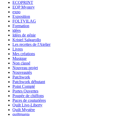
ECOPRINT
EQP Mystery
expo
Exposition
FOLTVILAG
Formation
idées
Idées de génie
Kristel Salgarollo
Les recettes de l'Atelier
Livres
Mes créations
Musique
Non classé
Nouveau projet
Nouveautés
Patchwork
Patchwork débutant
Point Compté
Portes Ouvertes
Poupée de chiffons
Puces de couturières
Quilt Live-Liberty
Quilt Mystère
quiltmania