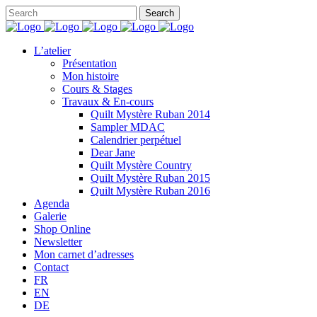
L’atelier
Présentation
Mon histoire
Cours & Stages
Travaux & En-cours
Quilt Mystère Ruban 2014
Sampler MDAC
Calendrier perpétuel
Dear Jane
Quilt Mystère Country
Quilt Mystère Ruban 2015
Quilt Mystère Ruban 2016
Agenda
Galerie
Shop Online
Newsletter
Mon carnet d’adresses
Contact
FR
EN
DE