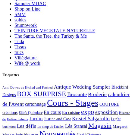
Sampler MDAC
Shop on Line
SMM
soldes
Stumpwork
TEINTURE VEGETALE NATURELLE
The Santa, the Tree, the Turkey & Me
Tilda
Tissus
trucs
Villégiature
Wife @ work
Étiquettes
Antique Wedding Sampler
Blackbird
Anni Downs de Htched and Patched
BOX SURPRISE
Brocante
Broderie
calendrier
Designs
Cours - Stages
de l'Avent
cartonnage
COUTURE
expo
exposition
En-cours
créations
En cuisine
Ellie's Quiltplace
Histoire
Jardin
Kristel Salgarollo
Justine and Cow
Le p'tit
de
Hélène Leberre
Magasin
Les défis
Léa Stansal
Margaret
bucheron
Le shop de l'atelier
Nouveautés
Mew et Judy Newman