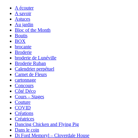
A écouter
A savoir
Astuces
Au jardin
Bloc of the Month
Boutis
BOX
brocante
Broderie
broderie de Lunéville
Broderie Ruban
Calendrier perpétuel
Carnet de Fleurs
cartonnage
Concours
Côté Déco
Cours – Stages
Couture
COVID
Créations
Créatrices
Dancing Chicken and Flying Pig
Dans le coin
Di Ford Memoryl – Cloverdale House