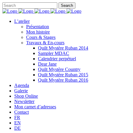
L’atelier
Présentation
Mon histoire
Cours & Stages
Travaux & En-cours
Quilt Mystère Ruban 2014
Sampler MDAC
Calendrier perpétuel
Dear Jane
Quilt Mystère Country
Quilt Mystère Ruban 2015
Quilt Mystère Ruban 2016
Agenda
Galerie
Shop Online
Newsletter
Mon carnet d’adresses
Contact
FR
EN
DE