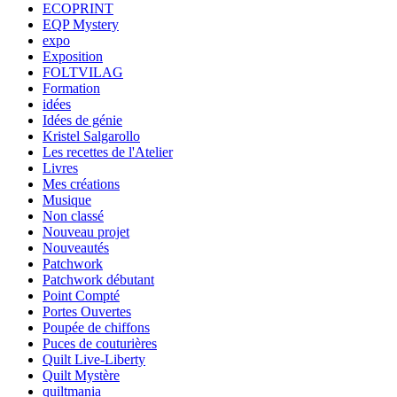
ECOPRINT
EQP Mystery
expo
Exposition
FOLTVILAG
Formation
idées
Idées de génie
Kristel Salgarollo
Les recettes de l'Atelier
Livres
Mes créations
Musique
Non classé
Nouveau projet
Nouveautés
Patchwork
Patchwork débutant
Point Compté
Portes Ouvertes
Poupée de chiffons
Puces de couturières
Quilt Live-Liberty
Quilt Mystère
quiltmania