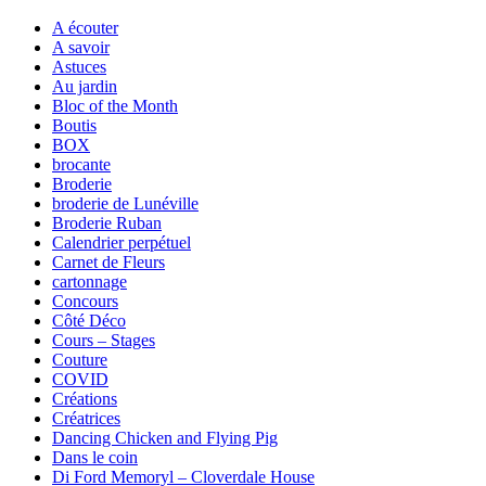
A écouter
A savoir
Astuces
Au jardin
Bloc of the Month
Boutis
BOX
brocante
Broderie
broderie de Lunéville
Broderie Ruban
Calendrier perpétuel
Carnet de Fleurs
cartonnage
Concours
Côté Déco
Cours – Stages
Couture
COVID
Créations
Créatrices
Dancing Chicken and Flying Pig
Dans le coin
Di Ford Memoryl – Cloverdale House