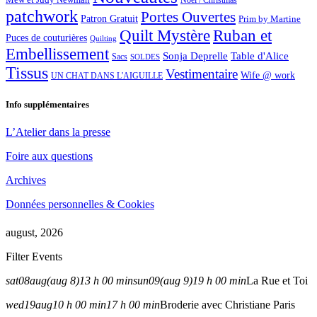
Noël / Christmas
patchwork
Portes Ouvertes
Patron Gratuit
Prim by Martine
Quilt Mystère
Ruban et
Puces de couturières
Quilting
Embellissement
Sonja Deprelle
Table d'Alice
Sacs
SOLDES
Tissus
Vestimentaire
Wife @ work
UN CHAT DANS L'AIGUILLE
Info supplémentaires
L’Atelier dans la presse
Foire aux questions
Archives
Données personnelles & Cookies
august, 2026
Filter Events
sat
08
aug
(aug 8)
13 h 00 min
sun
09
(aug 9)
19 h 00 min
La Rue et Toi
wed
19
aug
10 h 00 min
17 h 00 min
Broderie avec Christiane Paris