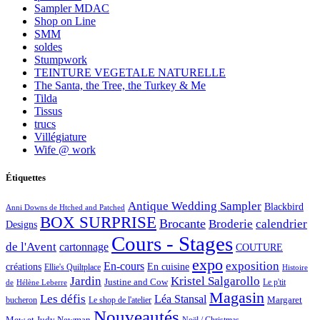
Sampler MDAC
Shop on Line
SMM
soldes
Stumpwork
TEINTURE VEGETALE NATURELLE
The Santa, the Tree, the Turkey & Me
Tilda
Tissus
trucs
Villégiature
Wife @ work
Étiquettes
Antique Wedding Sampler
Blackbird
Anni Downs de Htched and Patched
BOX SURPRISE
Brocante
Broderie
calendrier
Designs
Cours - Stages
de l'Avent
cartonnage
COUTURE
expo
exposition
En-cours
créations
En cuisine
Ellie's Quiltplace
Histoire
Jardin
Kristel Salgarollo
Justine and Cow
Le p'tit
de
Hélène Leberre
Magasin
Les défis
Léa Stansal
Margaret
bucheron
Le shop de l'atelier
Nouveautés
Mew et Judy Newman