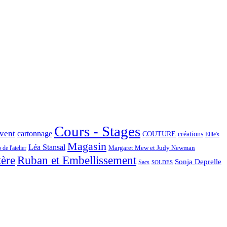
Cours - Stages
Avent
cartonnage
COUTURE
créations
Ellie's
Magasin
Léa Stansal
Margaret Mew et Judy Newman
de l'atelier
tère
Ruban et Embellissement
Sonja Deprelle
Sacs
SOLDES