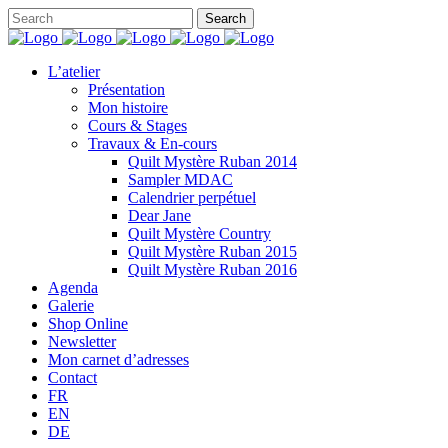
L’atelier
Présentation
Mon histoire
Cours & Stages
Travaux & En-cours
Quilt Mystère Ruban 2014
Sampler MDAC
Calendrier perpétuel
Dear Jane
Quilt Mystère Country
Quilt Mystère Ruban 2015
Quilt Mystère Ruban 2016
Agenda
Galerie
Shop Online
Newsletter
Mon carnet d’adresses
Contact
FR
EN
DE