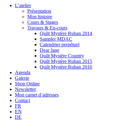
L’atelier
Présentation
Mon histoire
Cours & Stages
Travaux & En-cours
Quilt Mystère Ruban 2014
Sampler MDAC
Calendrier perpétuel
Dear Jane
Quilt Mystère Country
Quilt Mystère Ruban 2015
Quilt Mystère Ruban 2016
Agenda
Galerie
Shop Online
Newsletter
Mon carnet d’adresses
Contact
FR
EN
DE