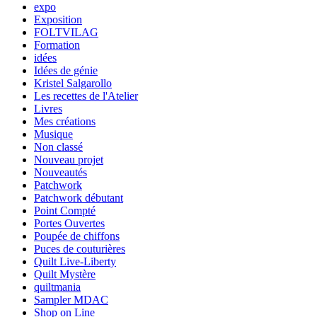
expo
Exposition
FOLTVILAG
Formation
idées
Idées de génie
Kristel Salgarollo
Les recettes de l'Atelier
Livres
Mes créations
Musique
Non classé
Nouveau projet
Nouveautés
Patchwork
Patchwork débutant
Point Compté
Portes Ouvertes
Poupée de chiffons
Puces de couturières
Quilt Live-Liberty
Quilt Mystère
quiltmania
Sampler MDAC
Shop on Line