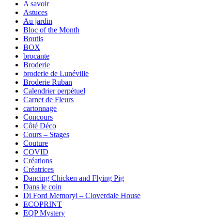
A savoir
Astuces
Au jardin
Bloc of the Month
Boutis
BOX
brocante
Broderie
broderie de Lunéville
Broderie Ruban
Calendrier perpétuel
Carnet de Fleurs
cartonnage
Concours
Côté Déco
Cours – Stages
Couture
COVID
Créations
Créatrices
Dancing Chicken and Flying Pig
Dans le coin
Di Ford Memoryl – Cloverdale House
ECOPRINT
EQP Mystery