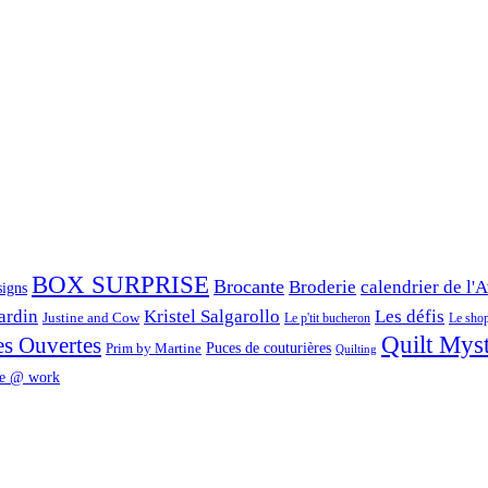
BOX SURPRISE
Brocante
Broderie
calendrier de l'
signs
ardin
Kristel Salgarollo
Les défis
Justine and Cow
Le p'tit bucheron
Le shop 
Quilt Mys
es Ouvertes
Prim by Martine
Puces de couturières
Quilting
e @ work