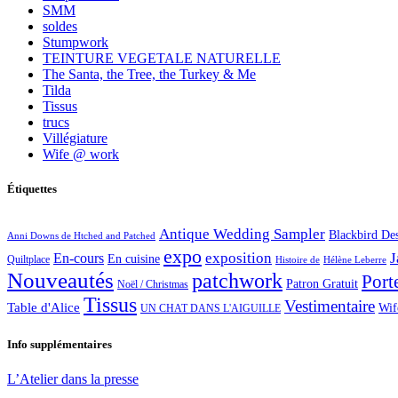
SMM
soldes
Stumpwork
TEINTURE VEGETALE NATURELLE
The Santa, the Tree, the Turkey & Me
Tilda
Tissus
trucs
Villégiature
Wife @ work
Étiquettes
Antique Wedding Sampler
Blackbird De
Anni Downs de Htched and Patched
expo
exposition
J
En-cours
En cuisine
Quiltplace
Histoire de
Hélène Leberre
Nouveautés
patchwork
Port
Patron Gratuit
Noël / Christmas
Tissus
Vestimentaire
Table d'Alice
Wif
UN CHAT DANS L'AIGUILLE
Info supplémentaires
L’Atelier dans la presse