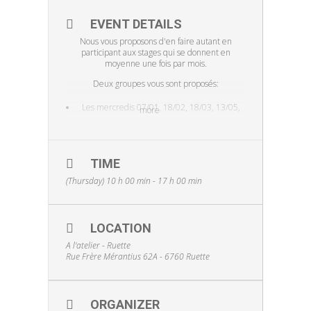
EVENT DETAILS
Nous vous proposons d'en faire autant en
participant aux stages qui se donnent en
moyenne une fois par mois.
Deux groupes vous sont proposés:
Les mercredis 07/01, 18/02, 18/03, 13/05,
more
17/06, 08/07 de 10 à 17h00
OU Les jeudis 08/01, 19/02, 19/03, 07/05,
TIME
18/06, 09/07
de 10 à 17h00
(Thursday) 10 h 00 min - 17 h 00 min
Vous pouvez participer aux stages du mercredi
ou jeudi, à convenir ensemble avant votre
inscription et selon les places disponibles.
LOCATION
la suite en juillet 2026
A l'atelier - Ruette
Chacune fait la boite de son choix, un kit acheté
Rue Frère Mérantius 62A - 6760 Ruette
ici ou ailleurs, un modèle trouvé dans un
magazine, un croquis que vous voulez mettre
en œuvre,... Tout est envisageable.
ORGANIZER
Vous êtes débutante, pas de problème, nous