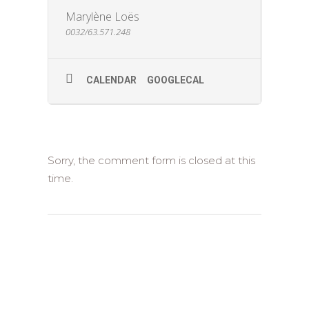
vous accompagnons de la découpe du carton à la
Marylène Loës
finition de votre boite en pas à pas.
0032/63.571.248
Pour découvrir de jolies boites réalisées lors de
ces stages, cliquez sur le
catégorie
"Cartonnage"
dans un article, ou sur une
étiquette "cartonnage"
CALENDAR
GOOGLECAL
(À PAYER EN ESPÈCE À LA
RÉSERVATION) VOIR LE
PROGRAMME DES COURS
ICI
Sorry, the comment form is closed at this
time.