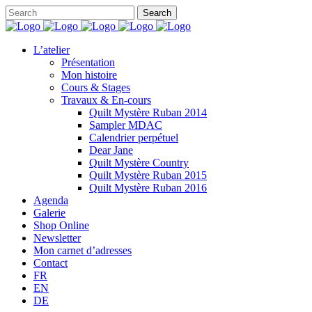
L’atelier
Présentation
Mon histoire
Cours & Stages
Travaux & En-cours
Quilt Mystère Ruban 2014
Sampler MDAC
Calendrier perpétuel
Dear Jane
Quilt Mystère Country
Quilt Mystère Ruban 2015
Quilt Mystère Ruban 2016
Agenda
Galerie
Shop Online
Newsletter
Mon carnet d’adresses
Contact
FR
EN
DE