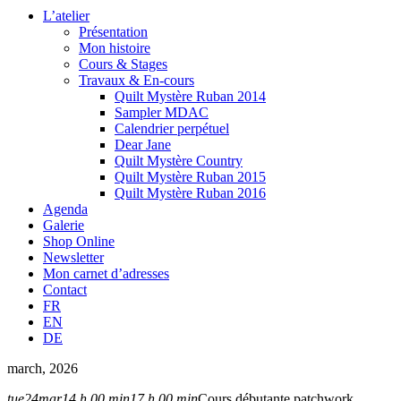
L’atelier
Présentation
Mon histoire
Cours & Stages
Travaux & En-cours
Quilt Mystère Ruban 2014
Sampler MDAC
Calendrier perpétuel
Dear Jane
Quilt Mystère Country
Quilt Mystère Ruban 2015
Quilt Mystère Ruban 2016
Agenda
Galerie
Shop Online
Newsletter
Mon carnet d’adresses
Contact
FR
EN
DE
march, 2026
tue
24
mar
14 h 00 min
17 h 00 min
Cours débutante patchwork