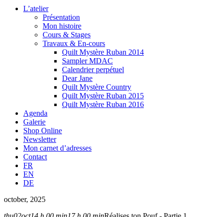
L’atelier
Présentation
Mon histoire
Cours & Stages
Travaux & En-cours
Quilt Mystère Ruban 2014
Sampler MDAC
Calendrier perpétuel
Dear Jane
Quilt Mystère Country
Quilt Mystère Ruban 2015
Quilt Mystère Ruban 2016
Agenda
Galerie
Shop Online
Newsletter
Mon carnet d’adresses
Contact
FR
EN
DE
october, 2025
thu
02
oct
14 h 00 min
17 h 00 min
Réalises ton Pouf - Partie 1