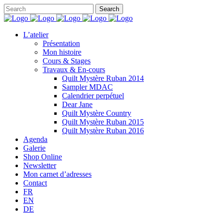
L’atelier
Présentation
Mon histoire
Cours & Stages
Travaux & En-cours
Quilt Mystère Ruban 2014
Sampler MDAC
Calendrier perpétuel
Dear Jane
Quilt Mystère Country
Quilt Mystère Ruban 2015
Quilt Mystère Ruban 2016
Agenda
Galerie
Shop Online
Newsletter
Mon carnet d’adresses
Contact
FR
EN
DE