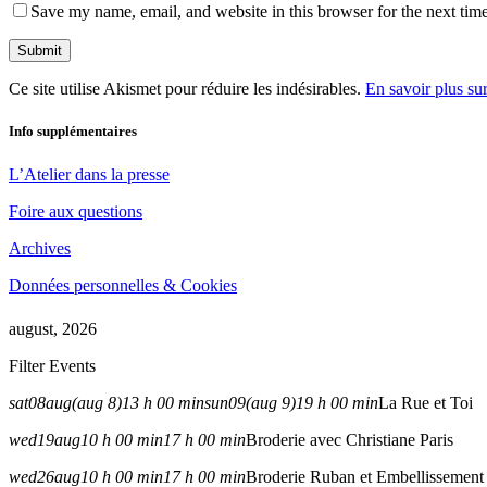
Save my name, email, and website in this browser for the next tim
Ce site utilise Akismet pour réduire les indésirables.
En savoir plus su
Info supplémentaires
L’Atelier dans la presse
Foire aux questions
Archives
Données personnelles & Cookies
august, 2026
Filter Events
sat
08
aug
(aug 8)
13 h 00 min
sun
09
(aug 9)
19 h 00 min
La Rue et Toi
wed
19
aug
10 h 00 min
17 h 00 min
Broderie avec Christiane Paris
wed
26
aug
10 h 00 min
17 h 00 min
Broderie Ruban et Embellissement 