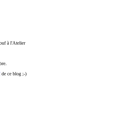
ouf à l'Atelier
bre.
T
de ce blog ;-)