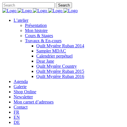
L’atelier
Présentation
Mon histoire
Cours & Stages
Travaux & En-cours
Quilt Mystère Ruban 2014
Sampler MDAC
Calendrier perpétuel
Dear Jane
Quilt Mystère Country
Quilt Mystère Ruban 2015
Quilt Mystère Ruban 2016
Agenda
Galerie
Shop Online
Newsletter
Mon carnet d’adresses
Contact
FR
EN
DE