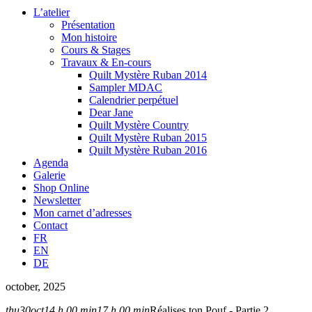
L’atelier
Présentation
Mon histoire
Cours & Stages
Travaux & En-cours
Quilt Mystère Ruban 2014
Sampler MDAC
Calendrier perpétuel
Dear Jane
Quilt Mystère Country
Quilt Mystère Ruban 2015
Quilt Mystère Ruban 2016
Agenda
Galerie
Shop Online
Newsletter
Mon carnet d’adresses
Contact
FR
EN
DE
october, 2025
thu
30
oct
14 h 00 min
17 h 00 min
Réalises ton Pouf - Partie 2