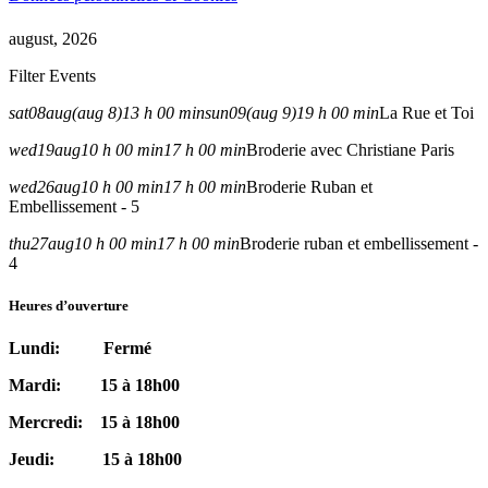
august, 2026
Filter Events
sat
08
aug
(aug 8)
13 h 00 min
sun
09
(aug 9)
19 h 00 min
La Rue et Toi
wed
19
aug
10 h 00 min
17 h 00 min
Broderie avec Christiane Paris
wed
26
aug
10 h 00 min
17 h 00 min
Broderie Ruban et
Embellissement - 5
thu
27
aug
10 h 00 min
17 h 00 min
Broderie ruban et embellissement -
4
Heures d’ouverture
Lundi: Fermé
Mardi: 15 à 18h00
Mercredi: 15 à 18h00
Jeudi: 15 à 18h00