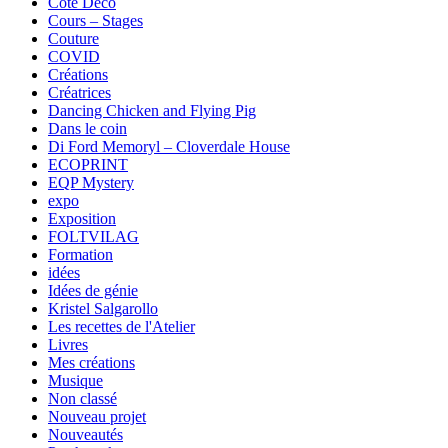
Côté Déco
Cours – Stages
Couture
COVID
Créations
Créatrices
Dancing Chicken and Flying Pig
Dans le coin
Di Ford Memoryl – Cloverdale House
ECOPRINT
EQP Mystery
expo
Exposition
FOLTVILAG
Formation
idées
Idées de génie
Kristel Salgarollo
Les recettes de l'Atelier
Livres
Mes créations
Musique
Non classé
Nouveau projet
Nouveautés