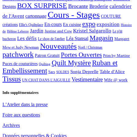
BOX SURPRISE
Brocante
Broderie
calendrier
Designs
Cours - Stages
de l'Avent
cartonnage
COUTURE
expo
exposition
En-cours
créations
En cuisine
Ellie's Quiltplace
Histoire
Jardin
Kristel Salgarollo
Justine and Cow
Le p'tit
de
Hélène Leberre
Magasin
Les défis
Léa Stansal
Margaret
bucheron
Le shop de l'atelier
Nouveautés
Mew et Judy Newman
Noël / Christmas
patchwork
Portes Ouvertes
Patron Gratuit
Prim by Martine
Quilt Mystère
Ruban et
Puces de couturières
Quilting
Embellissement
Sonja Deprelle
Table d'Alice
Sacs
SOLDES
Tissus
Vestimentaire
Wife @ work
UN CHAT DANS L'AIGUILLE
Info supplémentaires
L’Atelier dans la presse
Foire aux questions
Archives
Données personnelles & Cookies