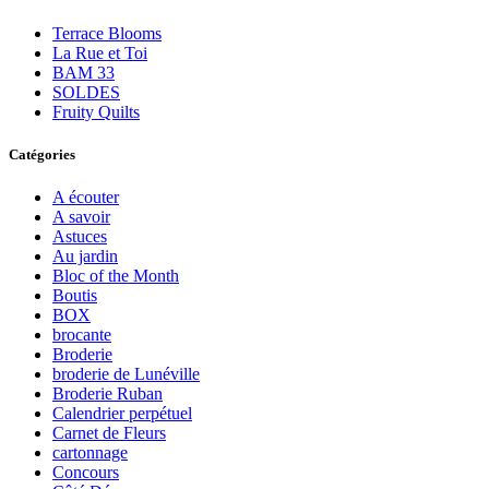
Terrace Blooms
La Rue et Toi
BAM 33
SOLDES
Fruity Quilts
Catégories
A écouter
A savoir
Astuces
Au jardin
Bloc of the Month
Boutis
BOX
brocante
Broderie
broderie de Lunéville
Broderie Ruban
Calendrier perpétuel
Carnet de Fleurs
cartonnage
Concours