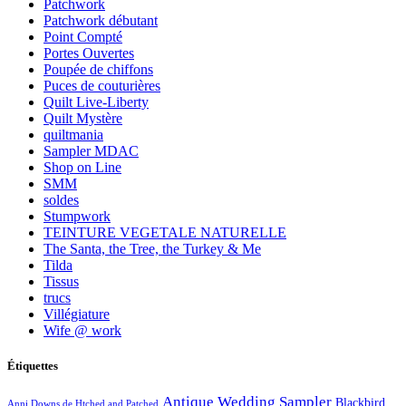
Patchwork
Patchwork débutant
Point Compté
Portes Ouvertes
Poupée de chiffons
Puces de couturières
Quilt Live-Liberty
Quilt Mystère
quiltmania
Sampler MDAC
Shop on Line
SMM
soldes
Stumpwork
TEINTURE VEGETALE NATURELLE
The Santa, the Tree, the Turkey & Me
Tilda
Tissus
trucs
Villégiature
Wife @ work
Étiquettes
Antique Wedding Sampler
Blackbird
Anni Downs de Htched and Patched