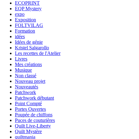
ECOPRINT
EQP Mystery
expo
Exposition
FOLTVILAG
Formation
idées
Idées de génie
Kristel Salgarollo
Les recettes de l'Atelier
Livres
Mes créations
Musique
Non classé
Nouveau projet
Nouveautés
Patchwork
Patchwork débutant
Point Compté
Portes Ouvertes
Poupée de chiffons
Puces de couturières
Quilt Live-Liberty
Quilt Mystère
quiltmania