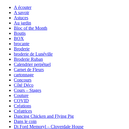
A écouter
A savoir
Astuces
Au jardin
Bloc of the Month
Boutis
BOX
brocante
Broderie
broderie de Lunéville
Broderie Ruban
Calendrier perpétuel
Carnet de Fleurs
cartonnage
Concours
Côté Déco
Cours – Stages
Couture
COVID
Créations
Créatrices
Dancing Chicken and Flying Pig
Dans le coin
Di Ford Memoryl – Cloverdale House