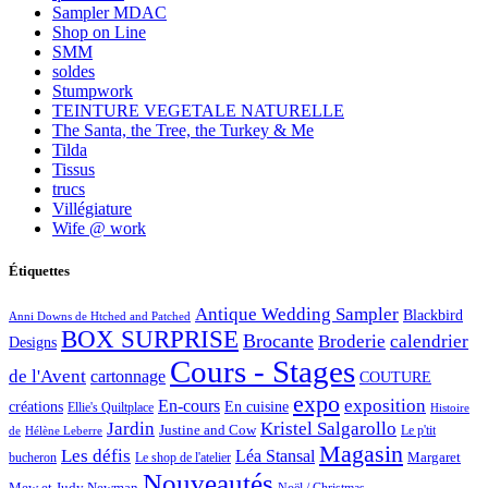
Sampler MDAC
Shop on Line
SMM
soldes
Stumpwork
TEINTURE VEGETALE NATURELLE
The Santa, the Tree, the Turkey & Me
Tilda
Tissus
trucs
Villégiature
Wife @ work
Étiquettes
Antique Wedding Sampler
Blackbird
Anni Downs de Htched and Patched
BOX SURPRISE
Brocante
Broderie
calendrier
Designs
Cours - Stages
de l'Avent
cartonnage
COUTURE
expo
exposition
En-cours
créations
En cuisine
Ellie's Quiltplace
Histoire
Jardin
Kristel Salgarollo
Justine and Cow
Le p'tit
de
Hélène Leberre
Magasin
Les défis
Léa Stansal
Margaret
bucheron
Le shop de l'atelier
Nouveautés
Mew et Judy Newman