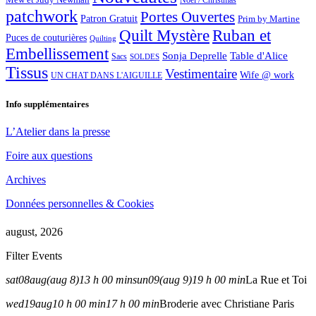
Noël / Christmas
patchwork
Portes Ouvertes
Patron Gratuit
Prim by Martine
Quilt Mystère
Ruban et
Puces de couturières
Quilting
Embellissement
Sonja Deprelle
Table d'Alice
Sacs
SOLDES
Tissus
Vestimentaire
Wife @ work
UN CHAT DANS L'AIGUILLE
Info supplémentaires
L’Atelier dans la presse
Foire aux questions
Archives
Données personnelles & Cookies
august, 2026
Filter Events
sat
08
aug
(aug 8)
13 h 00 min
sun
09
(aug 9)
19 h 00 min
La Rue et Toi
wed
19
aug
10 h 00 min
17 h 00 min
Broderie avec Christiane Paris