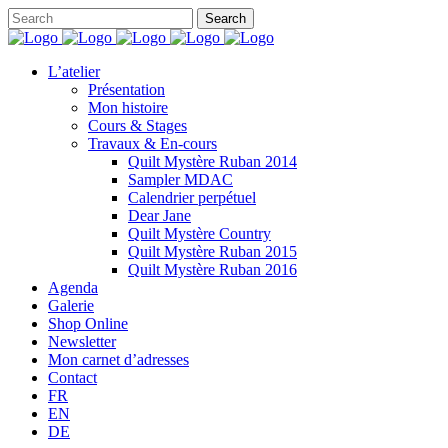
L’atelier
Présentation
Mon histoire
Cours & Stages
Travaux & En-cours
Quilt Mystère Ruban 2014
Sampler MDAC
Calendrier perpétuel
Dear Jane
Quilt Mystère Country
Quilt Mystère Ruban 2015
Quilt Mystère Ruban 2016
Agenda
Galerie
Shop Online
Newsletter
Mon carnet d’adresses
Contact
FR
EN
DE