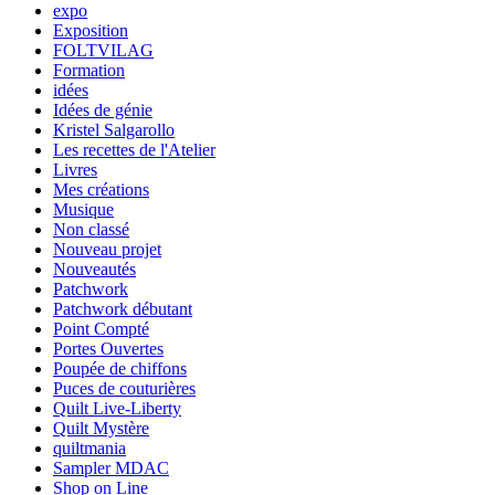
expo
Exposition
FOLTVILAG
Formation
idées
Idées de génie
Kristel Salgarollo
Les recettes de l'Atelier
Livres
Mes créations
Musique
Non classé
Nouveau projet
Nouveautés
Patchwork
Patchwork débutant
Point Compté
Portes Ouvertes
Poupée de chiffons
Puces de couturières
Quilt Live-Liberty
Quilt Mystère
quiltmania
Sampler MDAC
Shop on Line