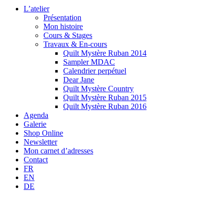
L’atelier
Présentation
Mon histoire
Cours & Stages
Travaux & En-cours
Quilt Mystère Ruban 2014
Sampler MDAC
Calendrier perpétuel
Dear Jane
Quilt Mystère Country
Quilt Mystère Ruban 2015
Quilt Mystère Ruban 2016
Agenda
Galerie
Shop Online
Newsletter
Mon carnet d’adresses
Contact
FR
EN
DE