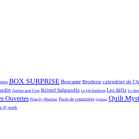
BOX SURPRISE
Brocante
Broderie
calendrier de l'
signs
ardin
Kristel Salgarollo
Les défis
Justine and Cow
Le p'tit bucheron
Le shop 
Quilt Mys
es Ouvertes
Prim by Martine
Puces de couturières
Quilting
e @ work