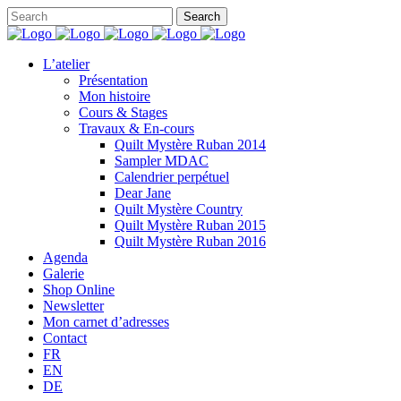
L’atelier
Présentation
Mon histoire
Cours & Stages
Travaux & En-cours
Quilt Mystère Ruban 2014
Sampler MDAC
Calendrier perpétuel
Dear Jane
Quilt Mystère Country
Quilt Mystère Ruban 2015
Quilt Mystère Ruban 2016
Agenda
Galerie
Shop Online
Newsletter
Mon carnet d’adresses
Contact
FR
EN
DE