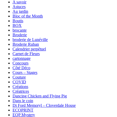
A savoir
Astuces
Au jardin
Bloc of the Month
Boutis
BOX
brocante
Broderie
broderie de Lunéville
Broderie Ruban
Calendrier perpétuel
Carnet de Fleurs
cartonnage
Concours
Côté Déco
Cours – Stages
Couture
COVID
Créations
Créatrices
Dancing Chicken and Flying Pig
Dans le coin
Di Ford Memoryl – Cloverdale House
ECOPRINT
EQP Mystery