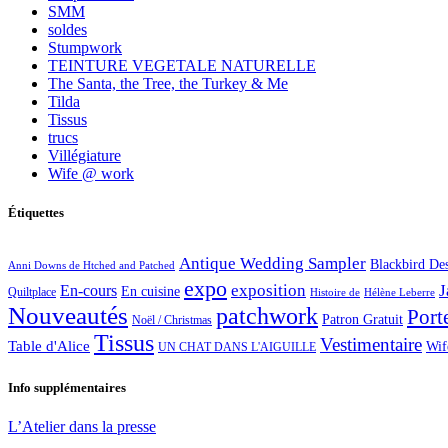
SMM
soldes
Stumpwork
TEINTURE VEGETALE NATURELLE
The Santa, the Tree, the Turkey & Me
Tilda
Tissus
trucs
Villégiature
Wife @ work
Étiquettes
Antique Wedding Sampler
Blackbird De
Anni Downs de Htched and Patched
expo
exposition
J
En-cours
En cuisine
Quiltplace
Histoire de
Hélène Leberre
Nouveautés
patchwork
Port
Patron Gratuit
Noël / Christmas
Tissus
Vestimentaire
Table d'Alice
Wif
UN CHAT DANS L'AIGUILLE
Info supplémentaires
L’Atelier dans la presse