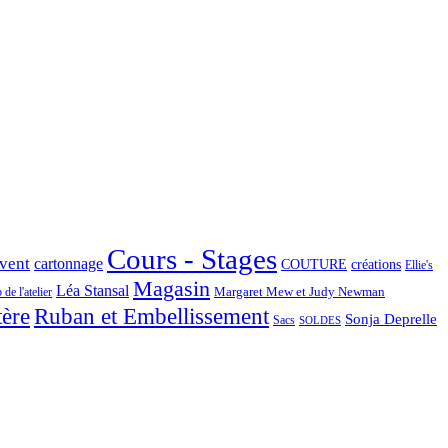
Cours - Stages
Avent
cartonnage
COUTURE
créations
Ellie's
Magasin
Léa Stansal
Margaret Mew et Judy Newman
de l'atelier
tère
Ruban et Embellissement
Sonja Deprelle
Sacs
SOLDES