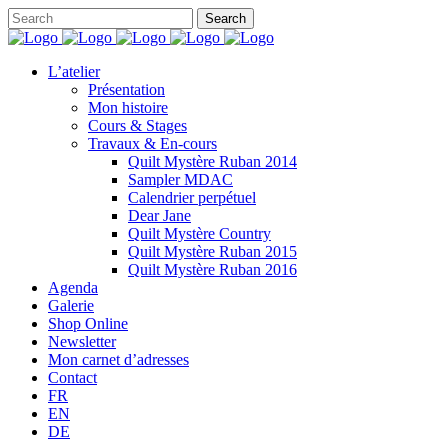
L’atelier
Présentation
Mon histoire
Cours & Stages
Travaux & En-cours
Quilt Mystère Ruban 2014
Sampler MDAC
Calendrier perpétuel
Dear Jane
Quilt Mystère Country
Quilt Mystère Ruban 2015
Quilt Mystère Ruban 2016
Agenda
Galerie
Shop Online
Newsletter
Mon carnet d’adresses
Contact
FR
EN
DE