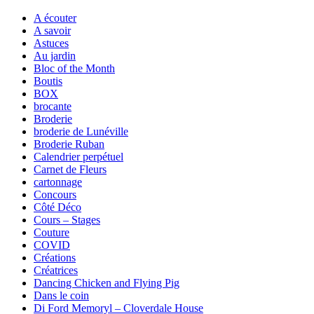
A écouter
A savoir
Astuces
Au jardin
Bloc of the Month
Boutis
BOX
brocante
Broderie
broderie de Lunéville
Broderie Ruban
Calendrier perpétuel
Carnet de Fleurs
cartonnage
Concours
Côté Déco
Cours – Stages
Couture
COVID
Créations
Créatrices
Dancing Chicken and Flying Pig
Dans le coin
Di Ford Memoryl – Cloverdale House