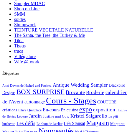
Sampler MDAC
Shop on Line
SMM
soldes
Stumpwork
TEINTURE VEGETALE NATURELLE
The Santa, the Tree, the Turkey & Me
Tilda
Tissus
trucs
Villégiature
Wife @ work
Étiquettes
Antique Wedding Sampler
Blackbird
Anni Downs de Htched and Patched
BOX SURPRISE
Brocante
Broderie
calendrier
Designs
Cours - Stages
de l'Avent
cartonnage
COUTURE
expo
exposition
En-cours
créations
En cuisine
Ellie's Quiltplace
Histoire
Jardin
Kristel Salgarollo
Justine and Cow
Le p'tit
de
Hélène Leberre
Magasin
Les défis
Léa Stansal
Margaret
bucheron
Le shop de l'atelier
Nouveautés
Mew et Judy Newman