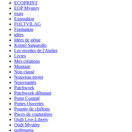
ECOPRINT
EQP Mystery
expo
Exposition
FOLTVILAG
Formation
idées
Idées de génie
Kristel Salgarollo
Les recettes de l'Atelier
Livres
Mes créations
Musique
Non classé
Nouveau projet
Nouveautés
Patchwork
Patchwork débutant
Point Compté
Portes Ouvertes
Poupée de chiffons
Puces de couturières
Quilt Live-Liberty
Quilt Mystère
quiltmania