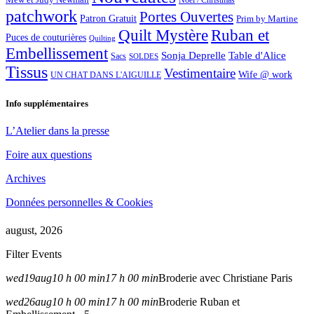
Noël / Christmas
patchwork
Portes Ouvertes
Patron Gratuit
Prim by Martine
Quilt Mystère
Ruban et
Puces de couturières
Quilting
Embellissement
Sonja Deprelle
Table d'Alice
Sacs
SOLDES
Tissus
Vestimentaire
Wife @ work
UN CHAT DANS L'AIGUILLE
Info supplémentaires
L’Atelier dans la presse
Foire aux questions
Archives
Données personnelles & Cookies
august, 2026
Filter Events
wed
19
aug
10 h 00 min
17 h 00 min
Broderie avec Christiane Paris
wed
26
aug
10 h 00 min
17 h 00 min
Broderie Ruban et