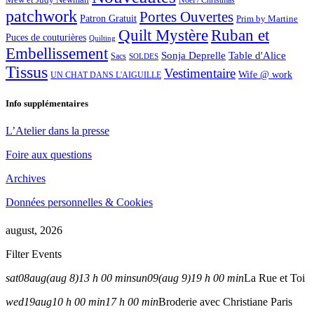
Noël / Christmas
patchwork
Portes Ouvertes
Patron Gratuit
Prim by Martine
Quilt Mystère
Ruban et
Puces de couturières
Quilting
Embellissement
Sonja Deprelle
Table d'Alice
Sacs
SOLDES
Tissus
Vestimentaire
Wife @ work
UN CHAT DANS L'AIGUILLE
Info supplémentaires
L’Atelier dans la presse
Foire aux questions
Archives
Données personnelles & Cookies
august, 2026
Filter Events
sat
08
aug
(aug 8)
13 h 00 min
sun
09
(aug 9)
19 h 00 min
La Rue et Toi
wed
19
aug
10 h 00 min
17 h 00 min
Broderie avec Christiane Paris