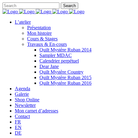
L’atelier
Présentation
Mon histoire
Cours & Stages
Travaux & En-cours
Quilt Mystère Ruban 2014
Sampler MDAC
Calendrier perpétuel
Dear Jane
Quilt Mystère Country
Quilt Mystère Ruban 2015
Quilt Mystère Ruban 2016
Agenda
Galerie
Shop Online
Newsletter
Mon carnet d’adresses
Contact
FR
EN
DE