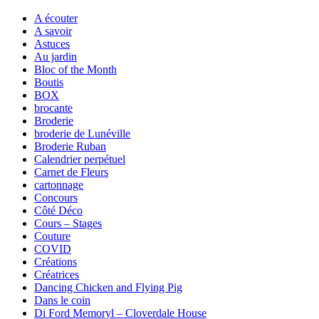
A écouter
A savoir
Astuces
Au jardin
Bloc of the Month
Boutis
BOX
brocante
Broderie
broderie de Lunéville
Broderie Ruban
Calendrier perpétuel
Carnet de Fleurs
cartonnage
Concours
Côté Déco
Cours – Stages
Couture
COVID
Créations
Créatrices
Dancing Chicken and Flying Pig
Dans le coin
Di Ford Memoryl – Cloverdale House