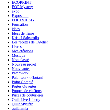
ECOPRINT
EQP Mystery
expo
Exposition
FOLTVILAG
Formation
idées
Idées de génie
Kristel Salgarollo
Les recettes de l'Atelier
Livres
Mes créations
Musique
Non classé
Nouveau projet
Nouveautés
Patchwork
Patchwork débutant
Point Compté
Portes Ouvertes
Poupée de chiffons
Puces de couturières
Quilt Live-Liberty
Quilt Mystère
quiltmania