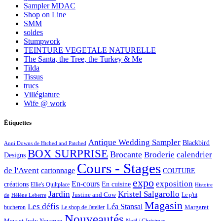
Sampler MDAC
Shop on Line
SMM
soldes
Stumpwork
TEINTURE VEGETALE NATURELLE
The Santa, the Tree, the Turkey & Me
Tilda
Tissus
trucs
Villégiature
Wife @ work
Étiquettes
Antique Wedding Sampler
Blackbird
Anni Downs de Htched and Patched
BOX SURPRISE
Brocante
Broderie
calendrier
Designs
Cours - Stages
de l'Avent
cartonnage
COUTURE
expo
exposition
En-cours
créations
En cuisine
Ellie's Quiltplace
Histoire
Jardin
Kristel Salgarollo
Justine and Cow
Le p'tit
de
Hélène Leberre
Magasin
Les défis
Léa Stansal
Margaret
bucheron
Le shop de l'atelier
Nouveautés
Mew et Judy Newman