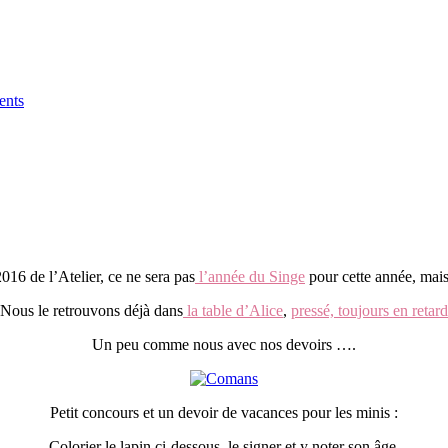
nts
016 de l’Atelier, ce ne sera pas
l’année du Singe
pour cette année, mais 
Nous le retrouvons déjà dans
la table d’Alice
,
pressé, toujours en retard
Un peu comme nous avec nos devoirs ….
Petit concours et un devoir de vacances pour les minis :
Colorier le lapin ci-dessous, le signer et y noter son âge.