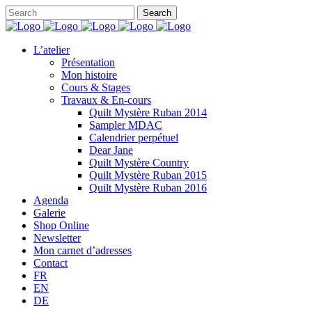
L’atelier
Présentation
Mon histoire
Cours & Stages
Travaux & En-cours
Quilt Mystère Ruban 2014
Sampler MDAC
Calendrier perpétuel
Dear Jane
Quilt Mystère Country
Quilt Mystère Ruban 2015
Quilt Mystère Ruban 2016
Agenda
Galerie
Shop Online
Newsletter
Mon carnet d’adresses
Contact
FR
EN
DE