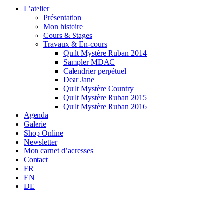
L’atelier
Présentation
Mon histoire
Cours & Stages
Travaux & En-cours
Quilt Mystère Ruban 2014
Sampler MDAC
Calendrier perpétuel
Dear Jane
Quilt Mystère Country
Quilt Mystère Ruban 2015
Quilt Mystère Ruban 2016
Agenda
Galerie
Shop Online
Newsletter
Mon carnet d’adresses
Contact
FR
EN
DE