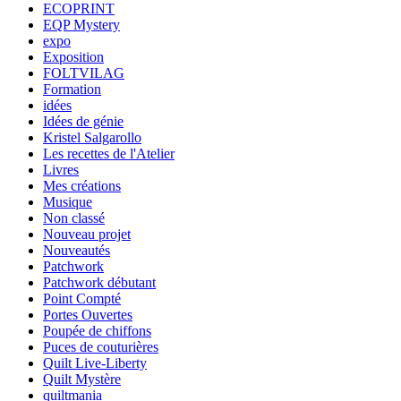
ECOPRINT
EQP Mystery
expo
Exposition
FOLTVILAG
Formation
idées
Idées de génie
Kristel Salgarollo
Les recettes de l'Atelier
Livres
Mes créations
Musique
Non classé
Nouveau projet
Nouveautés
Patchwork
Patchwork débutant
Point Compté
Portes Ouvertes
Poupée de chiffons
Puces de couturières
Quilt Live-Liberty
Quilt Mystère
quiltmania