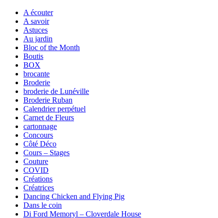
A écouter
A savoir
Astuces
Au jardin
Bloc of the Month
Boutis
BOX
brocante
Broderie
broderie de Lunéville
Broderie Ruban
Calendrier perpétuel
Carnet de Fleurs
cartonnage
Concours
Côté Déco
Cours – Stages
Couture
COVID
Créations
Créatrices
Dancing Chicken and Flying Pig
Dans le coin
Di Ford Memoryl – Cloverdale House