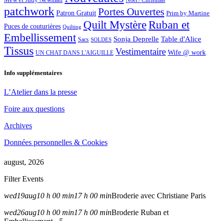
Noël / Christmas
patchwork
Portes Ouvertes
Patron Gratuit
Prim by Martine
Quilt Mystère
Ruban et
Puces de couturières
Quilting
Embellissement
Sonja Deprelle
Table d'Alice
Sacs
SOLDES
Tissus
Vestimentaire
Wife @ work
UN CHAT DANS L'AIGUILLE
Info supplémentaires
L’Atelier dans la presse
Foire aux questions
Archives
Données personnelles & Cookies
august, 2026
Filter Events
wed
19
aug
10 h 00 min
17 h 00 min
Broderie avec Christiane Paris
wed
26
aug
10 h 00 min
17 h 00 min
Broderie Ruban et