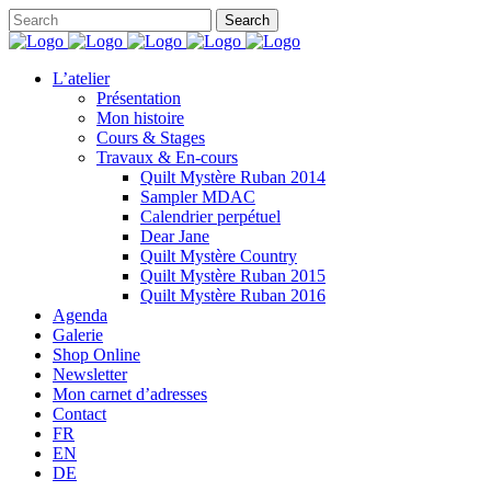
L’atelier
Présentation
Mon histoire
Cours & Stages
Travaux & En-cours
Quilt Mystère Ruban 2014
Sampler MDAC
Calendrier perpétuel
Dear Jane
Quilt Mystère Country
Quilt Mystère Ruban 2015
Quilt Mystère Ruban 2016
Agenda
Galerie
Shop Online
Newsletter
Mon carnet d’adresses
Contact
FR
EN
DE