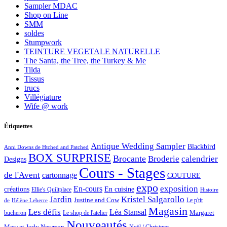
Sampler MDAC
Shop on Line
SMM
soldes
Stumpwork
TEINTURE VEGETALE NATURELLE
The Santa, the Tree, the Turkey & Me
Tilda
Tissus
trucs
Villégiature
Wife @ work
Étiquettes
Antique Wedding Sampler
Blackbird
Anni Downs de Htched and Patched
BOX SURPRISE
Brocante
Broderie
calendrier
Designs
Cours - Stages
de l'Avent
cartonnage
COUTURE
expo
exposition
En-cours
créations
En cuisine
Ellie's Quiltplace
Histoire
Jardin
Kristel Salgarollo
Justine and Cow
Le p'tit
de
Hélène Leberre
Magasin
Les défis
Léa Stansal
Margaret
bucheron
Le shop de l'atelier
Nouveautés
Mew et Judy Newman