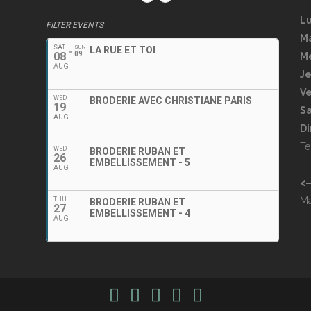
L
FILTER EVENTS
M
SAT
SUN
LA RUE ET TOI
08
09
Me
AUG
J
Ve
WED
BRODERIE AVEC CHRISTIANE PARIS
19
S
AUG
D
Te
WED
BRODERIE RUBAN ET
26
EMBELLISSEMENT - 5
AUG
<
Ma
THU
BRODERIE RUBAN ET
27
EMBELLISSEMENT - 4
AUG