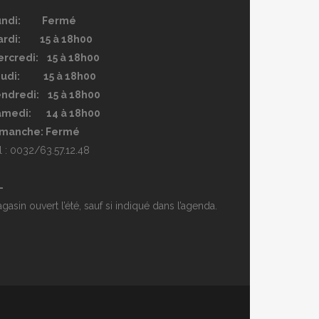
undi: Fermé
ardi: 15 à 18h00
rcredi: 15 à 18h00
eudi: 15 à 18h00
ndredi: 15 à 18h00
amedi: 14 à 18h00
imanche: Fermé
l : 0032/63.57.12.48
—
gasin ouvert l’été, sauf si indiqué dans l’agenda.