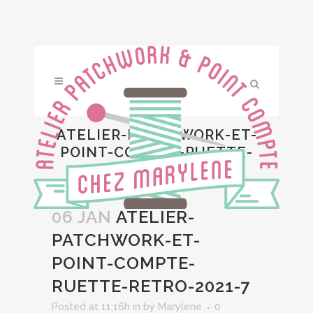
ATELIER-PATCHWORK-ET-
POINT-COMPTE-RUETTE-
RETRO-2021-7
06 JAN
ATELIER-
PATCHWORK-ET-
POINT-COMPTE-
RUETTE-RETRO-2021-7
Posted at 11:16h
in
by
Marylène
0