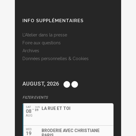
INFO SUPPLÉMENTAIRES
L’Atelier dans la presse
Foire aux questions
Archives
Données personnelles & Cookies
AUGUST, 2026
FILTER EVENTS
SAT
SUN
LA RUE ET TOI
08
09
AUG
WED
BRODERIE AVEC CHRISTIANE
19
PARIS