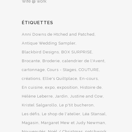
Wife @ work
ÉTIQUETTES
Anni Downs de Htched and Patched
Antique Wedding Sampler
Blackbird Designs
BOX SURPRISE
Brocante
Broderie
calendrier de l'Avent
cartonnage
Cours - Stages
COUTURE
créations
Ellie's Quiltplace
En-cours
En cuisine
expo
exposition
Histoire de
Hélène Leberre
Jardin
Justine and Cow
Kristel Salgarollo
Le p'tit bucheron
Les défis
Le shop de l'atelier
Léa Stansal
Magasin
Margaret Mew et Judy Newman
Nouveautés
Noël / Christmas
patchwork