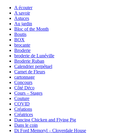
A écouter
A savoir
Astuces
Au jardin
Bloc of the Month
Boutis
BOX
brocante
Broderie
broderie de Lunéville
Broderie Ruban
Calendrier perpétuel
Carnet de Fleurs
cartonnage
Concours
Côté Déco
Cours – Stages
Couture
COVID
Créations
Créatrices
Dancing Chicken and Flying Pig
Dans le coin
Di Ford Memoryl – Cloverdale House