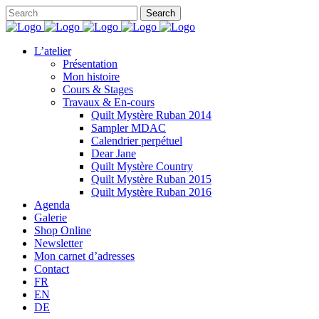
L’atelier
Présentation
Mon histoire
Cours & Stages
Travaux & En-cours
Quilt Mystère Ruban 2014
Sampler MDAC
Calendrier perpétuel
Dear Jane
Quilt Mystère Country
Quilt Mystère Ruban 2015
Quilt Mystère Ruban 2016
Agenda
Galerie
Shop Online
Newsletter
Mon carnet d’adresses
Contact
FR
EN
DE