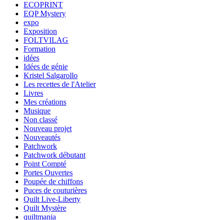
ECOPRINT
EQP Mystery
expo
Exposition
FOLTVILAG
Formation
idées
Idées de génie
Kristel Salgarollo
Les recettes de l'Atelier
Livres
Mes créations
Musique
Non classé
Nouveau projet
Nouveautés
Patchwork
Patchwork débutant
Point Compté
Portes Ouvertes
Poupée de chiffons
Puces de couturières
Quilt Live-Liberty
Quilt Mystère
quiltmania