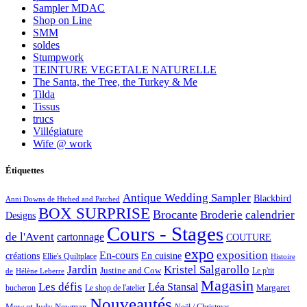
Sampler MDAC
Shop on Line
SMM
soldes
Stumpwork
TEINTURE VEGETALE NATURELLE
The Santa, the Tree, the Turkey & Me
Tilda
Tissus
trucs
Villégiature
Wife @ work
Étiquettes
Antique Wedding Sampler
Blackbird
Anni Downs de Htched and Patched
BOX SURPRISE
Brocante
Broderie
calendrier
Designs
Cours - Stages
de l'Avent
cartonnage
COUTURE
expo
exposition
En-cours
créations
En cuisine
Ellie's Quiltplace
Histoire
Jardin
Kristel Salgarollo
Justine and Cow
Le p'tit
de
Hélène Leberre
Magasin
Les défis
Léa Stansal
Margaret
bucheron
Le shop de l'atelier
Nouveautés
Mew et Judy Newman