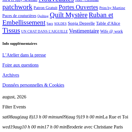
Noël / Christmas
patchwork
Portes Ouvertes
Patron Gratuit
Prim by Martine
Quilt Mystère
Ruban et
Puces de couturières
Quilting
Embellissement
Sonja Deprelle
Table d'Alice
Sacs
SOLDES
Tissus
Vestimentaire
Wife @ work
UN CHAT DANS L'AIGUILLE
Info supplémentaires
L’Atelier dans la presse
Foire aux questions
Archives
Données personnelles & Cookies
august, 2026
Filter Events
sat
08
aug
(aug 8)
13 h 00 min
sun
09
(aug 9)
19 h 00 min
La Rue et Toi
wed
19
aug
10 h 00 min
17 h 00 min
Broderie avec Christiane Paris