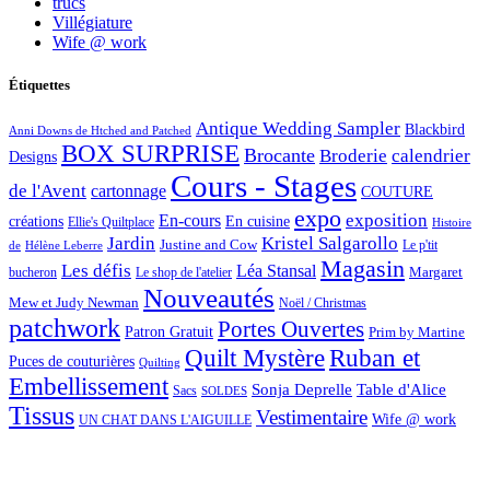
trucs
Villégiature
Wife @ work
Étiquettes
Antique Wedding Sampler
Blackbird
Anni Downs de Htched and Patched
BOX SURPRISE
Brocante
Broderie
calendrier
Designs
Cours - Stages
de l'Avent
cartonnage
COUTURE
expo
exposition
En-cours
créations
En cuisine
Ellie's Quiltplace
Histoire
Jardin
Kristel Salgarollo
Justine and Cow
Le p'tit
de
Hélène Leberre
Magasin
Les défis
Léa Stansal
Margaret
bucheron
Le shop de l'atelier
Nouveautés
Mew et Judy Newman
Noël / Christmas
patchwork
Portes Ouvertes
Patron Gratuit
Prim by Martine
Quilt Mystère
Ruban et
Puces de couturières
Quilting
Embellissement
Sonja Deprelle
Table d'Alice
Sacs
SOLDES
Tissus
Vestimentaire
Wife @ work
UN CHAT DANS L'AIGUILLE