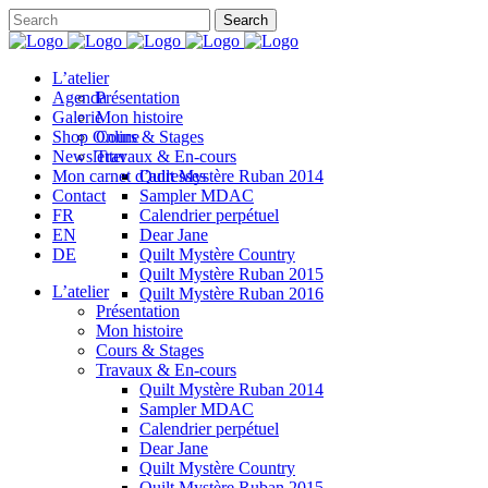
L’atelier
Agenda
Présentation
Galerie
Mon histoire
Shop Online
Cours & Stages
Newsletter
Travaux & En-cours
Mon carnet d’adresses
Quilt Mystère Ruban 2014
Contact
Sampler MDAC
FR
Calendrier perpétuel
EN
Dear Jane
DE
Quilt Mystère Country
Quilt Mystère Ruban 2015
L’atelier
Quilt Mystère Ruban 2016
Présentation
Mon histoire
Cours & Stages
Travaux & En-cours
Quilt Mystère Ruban 2014
Sampler MDAC
Calendrier perpétuel
Dear Jane
Quilt Mystère Country
Quilt Mystère Ruban 2015