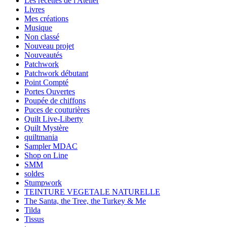
Les recettes de l'Atelier
Livres
Mes créations
Musique
Non classé
Nouveau projet
Nouveautés
Patchwork
Patchwork débutant
Point Compté
Portes Ouvertes
Poupée de chiffons
Puces de couturières
Quilt Live-Liberty
Quilt Mystère
quiltmania
Sampler MDAC
Shop on Line
SMM
soldes
Stumpwork
TEINTURE VEGETALE NATURELLE
The Santa, the Tree, the Turkey & Me
Tilda
Tissus