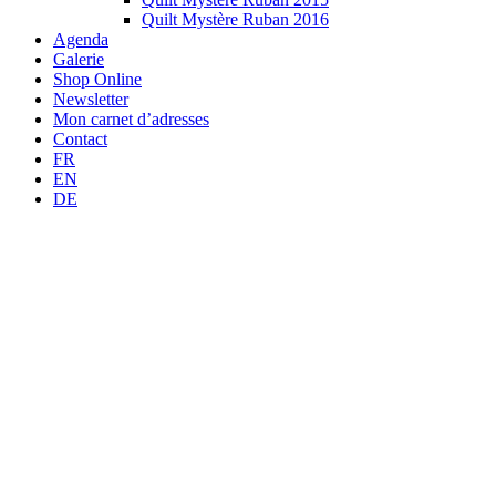
Quilt Mystère Ruban 2016
Agenda
Galerie
Shop Online
Newsletter
Mon carnet d’adresses
Contact
FR
EN
DE