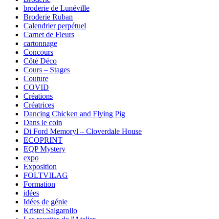
broderie de Lunéville
Broderie Ruban
Calendrier perpétuel
Carnet de Fleurs
cartonnage
Concours
Côté Déco
Cours – Stages
Couture
COVID
Créations
Créatrices
Dancing Chicken and Flying Pig
Dans le coin
Di Ford Memoryl – Cloverdale House
ECOPRINT
EQP Mystery
expo
Exposition
FOLTVILAG
Formation
idées
Idées de génie
Kristel Salgarollo