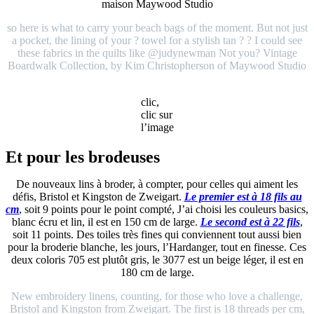
maison Maywood Studio
so here is what to carry your beach bags of the moment. But not just
a pocket, the lining of your ? towel for a stylish tan ? ? I could see
these fabrics in the quilts like @judynewman Not you? Vintage
Boardwalk Collection, by Kim Christopherson of Maywood Studio
clic,
clic sur
l’image
Et pour les brodeuses
De nouveaux lins à broder, à compter, pour celles qui aiment les
défis, Bristol et Kingston de Zweigart.
Le premier est à 18 fils au
cm
, soit 9 points pour le point compté, J’ai choisi les couleurs basics,
blanc écru et lin, il est en 150 cm de large.
Le second est à 22 fils
,
soit 11 points. Des toiles très fines qui conviennent tout aussi bien
pour la broderie blanche, les jours, l’Hardanger, tout en finesse. Ces
deux coloris 705 est plutôt gris, le 3077 est un beige léger, il est en
180 cm de large.
New embroidery linens, counting, for those who love a challenge,
Bristol and Kingston from Zweigart. The first is 18 threads per cm,