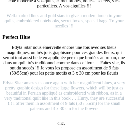
côté moderne à vos quilts, carnet brodés, boites à secrets, sacs
particuliers. A vos aiguilles !!!
Well-marked lines and gold stars to give a modern touch to your
quilts, embroidered notebooks, secret boxes, special bags. To your
needles !!!
Perfect Blue
Edyta Sitar nous émerveille encore une fois avec ses bleus
magnifiques, un très jolis graphisme pour ces grandes fleurs, qui
seront tout aussi belle en appliquée perse que brodées au ruban, que
dans un quilt très traditionnel comme dans ce livre … Faites vite, ils
ont du succès !!! Je vous les propose en assortiment de 9 fats
(50/55cm) pour les petits motifs et 3 x 30 cm pour les fleuris
Edyta Sitar amazes us once again with her magnificent blues, a very
pretty graphic design for these large flowers, which will be just as
beautiful in Persian appliqué as embroidered with ribbon, as in a
very traditional quilt like in this book … Hurry, they are successful
!!! I offer them in assortment of 9 fats (50 / 55cm) for the small
patterns and 3 x 30 cm for the flowers
clic,