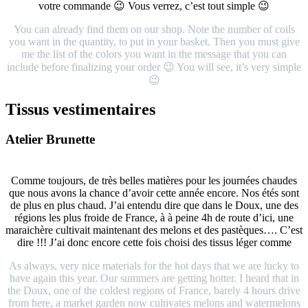
votre commande 😉 Vous verrez, c’est tout simple 😉
You can already find them on our shop. Note the number of coils
you want in the quantity, to put in your basket. Then you must give
me the list of the colors you want in the message that you can
include before finalizing your order 😉 You will see, it’s very simple
😉
Tissus vestimentaires
Atelier Brunette
Comme toujours, de très belles matières pour les journées chaudes
que nous avons la chance d’avoir cette année encore. Nos étés sont
de plus en plus chaud. J’ai entendu dire que dans le Doux, une des
régions les plus froide de France, à à peine 4h de route d’ici, une
maraichère cultivait maintenant des melons et des pastèques…. C’est
dire !!! J’ai donc encore cette fois choisi des tissus léger comme
As always, very nice materials for the hot days that we are lucky to
have again this year. Our summers are getting hotter. I heard that in
the Doux, one of the coldest regions of France, barely 4 hours drive
from here, a market garden now cultivates melons and watermelons