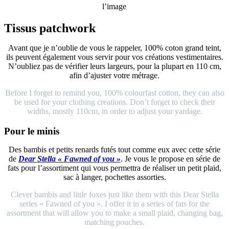
l’image
Tissus patchwork
Avant que je n’oublie de vous le rappeler, 100% coton grand teint,
ils peuvent également vous servir pour vos créations vestimentaires.
N’oubliez pas de vérifier leurs largeurs, pour la plupart en 110 cm,
afin d’ajuster votre métrage.
Before I forget to remind you, 100% colourfast cotton, they can also
be used for your clothing creations. Don’t forget to check their
widths, mostly 110cm, in order to adjust your yardage.
Pour le minis
Des bambis et petits renards futés tout comme eux avec cette série
de
Dear Stella « Fawned of you »
. Je vous le propose en série de
fats pour l’assortiment qui vous permettra de réaliser un petit plaid,
sac à langer, pochettes assorties.
Clever bambis and little foxes just like them with this Dear Stella
series « Fawned of you ». I offer it in a series of fats for the
assortment that will allow you to make a small plaid, changing bag,
matching pouches.