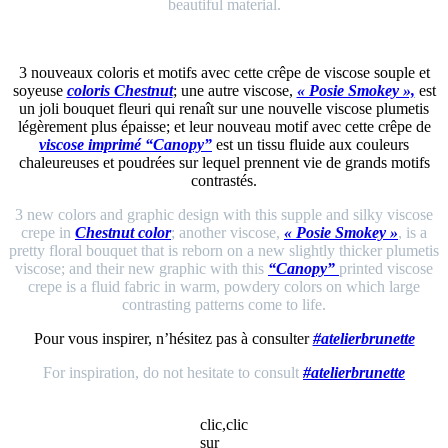
beautiful material.
3 nouveaux coloris et motifs avec cette crêpe de viscose souple et
soyeuse
coloris Chestnut
; une autre viscose,
« Posie Smokey »,
est
un joli bouquet fleuri qui renaît sur une nouvelle viscose plumetis
légèrement plus épaisse; et leur nouveau motif avec cette crêpe de
viscose imprimé “Canopy”
est un tissu fluide aux couleurs
chaleureuses et poudrées sur lequel prennent vie de grands motifs
contrastés.
3 new colors and graphic design with this supple and silky viscose
crepe in
Chestnut color
; another viscose,
« Posie Smokey »
, is a
pretty floral bouquet that is reborn on a new slightly thicker plumetis
viscose; and their new graphic with this
“Canopy”
printed viscose
crepe is a fluid fabric in warm, powdery colors on which large
contrasting patterns come to life.
Pour vous inspirer, n’hésitez pas à consulter
#atelierbrunette
For inspiration, do not hesitate to consult
#atelierbrunette
clic,clic
sur