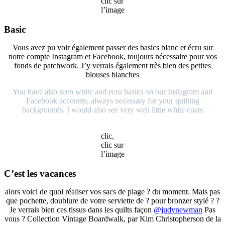
clic sur
l’image
Basic
Vous avez pu voir également passer des basics blanc et écru sur
notre compte Instagram et Facebook, toujours nécessaire pour vos
fonds de patchwork. J’y verrais également très bien des petites
blouses blanches
You have also seen white and ecru basics on our Instagram and
Facebook accounts, always necessary for your quilting
backgrounds. I would also see very well little white coats
clic,
clic sur
l’image
C’est les vacances
alors voici de quoi réaliser vos sacs de plage ? du moment. Mais pas
que pochette, doublure de votre serviette de ? pour bronzer stylé ? ?
Je verrais bien ces tissus dans les quilts façon
@judynewman
Pas
vous ? Collection Vintage Boardwalk, par Kim Christopherson de la