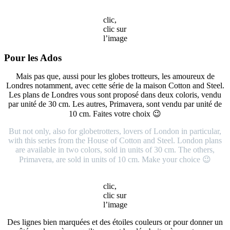
clic,
clic sur
l’image
Pour les Ados
Mais pas que, aussi pour les globes trotteurs, les amoureux de
Londres notamment, avec cette série de la maison Cotton and Steel.
Les plans de Londres vous sont proposé dans deux coloris, vendu
par unité de 30 cm. Les autres, Primavera, sont vendu par unité de
10 cm. Faites votre choix 😉
But not only, also for globetrotters, lovers of London in particular,
with this series from the House of Cotton and Steel. London plans
are available in two colors, sold in units of 30 cm. The others,
Primavera, are sold in units of 10 cm. Make your choice 😉
clic,
clic sur
l’image
Des lignes bien marquées et des étoiles couleurs or pour donner un