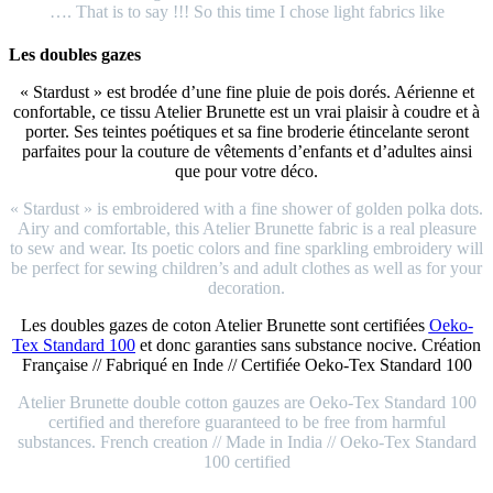
…. That is to say !!! So this time I chose light fabrics like
Les doubles gazes
« Stardust » est brodée d’une fine pluie de pois dorés. Aérienne et
confortable, ce tissu Atelier Brunette est un vrai plaisir à coudre et à
porter. Ses teintes poétiques et sa fine broderie étincelante seront
parfaites pour la couture de vêtements d’enfants et d’adultes ainsi
que pour votre déco.
« Stardust » is embroidered with a fine shower of golden polka dots.
Airy and comfortable, this Atelier Brunette fabric is a real pleasure
to sew and wear. Its poetic colors and fine sparkling embroidery will
be perfect for sewing children’s and adult clothes as well as for your
decoration.
Les doubles gazes de coton Atelier Brunette sont certifiées
Oeko-
Tex Standard 100
et donc garanties sans substance nocive. Création
Française // Fabriqué en Inde // Certifiée Oeko-Tex Standard 100
Atelier Brunette double cotton gauzes are Oeko-Tex Standard 100
certified and therefore guaranteed to be free from harmful
substances. French creation // Made in India // Oeko-Tex Standard
100 certified