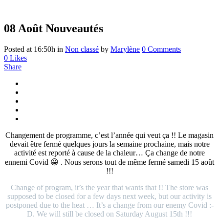
08 Août
Nouveautés
Posted at 16:50h
in
Non classé
by
Marylène
0 Comments
0
Likes
Share
Changement de programme, c’est l’année qui veut ça !! Le magasin
devait être fermé quelques jours la semaine prochaine, mais notre
activité est reporté à cause de la chaleur… Ça change de notre
ennemi Covid 😀 . Nous serons tout de même fermé samedi 15 août
!!!
Change of program, it’s the year that wants that !! The store was
supposed to be closed for a few days next week, but our activity is
postponed due to the heat … It’s a change from our enemy Covid :-
D. We will still be closed on Saturday August 15th !!!