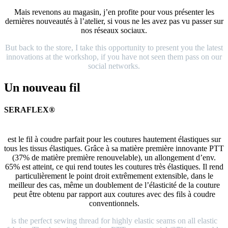
Mais revenons au magasin, j’en profite pour vous présenter les
dernières nouveautés à l’atelier, si vous ne les avez pas vu passer sur
nos réseaux sociaux.
But back to the store, I take this opportunity to present you the latest
innovations at the workshop, if you have not seen them pass on our
social networks.
Un nouveau fil
SERAFLEX®
est le fil à coudre parfait pour les coutures hautement élastiques sur
tous les tissus élastiques. Grâce à sa matière première innovante PTT
(37% de matière première renouvelable), un allongement d’env.
65% est atteint, ce qui rend toutes les coutures très élastiques. Il rend
particulièrement le point droit extrêmement extensible, dans le
meilleur des cas, même un doublement de l’élasticité de la couture
peut être obtenu par rapport aux coutures avec des fils à coudre
conventionnels.
is the perfect sewing thread for highly elastic seams on all elastic