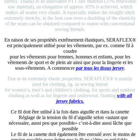
fabrics. Thanks to its innovative PTT raw material (37% renewable
raw material), an elongation of approx. 65% is achieved, which
makes all seams very elastic. It especially makes the straight stitch
extremely stretchy, in the best case even a doubling of the elasticity
of the seam can be obtained compared to seams with conventional
sewing threads.
En raison de ses propriétés extrêmement élastiques, SERAFLEX®
est principalement utilisé pour les vêtements, par ex. comme fil à
coudre
pour les vêtements pour femmes, hommes et enfants, pour les
vêtements de sport et de plein air ainsi que pour la lingerie et les
sous-vêtements. A commencer
par tous les tissus jersey
.
Due to its extremely elastic properties, SERAFLEX® is mainly
used for clothing, eg. as sewing thread
for women’s, men’s and children’s clothing, for sports and outdoor
clothing as well as for lingerie and underwear. Starting
with all
jersey fabrics.
Ce fil doit être utilisé à la fois dans aiguille et dans la canette
Réglage de la tension du fil d’aiguille selon «autant que
nécessaire, aussi peu que possible» c’est-à-dire aussi lâche que
possible
Le fil de la canette doit également être enroulé avec le moins de
tension possible pour éviter que le fil ne s’étire au préalable.