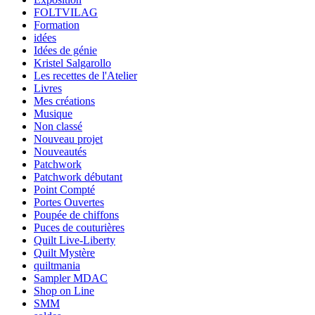
FOLTVILAG
Formation
idées
Idées de génie
Kristel Salgarollo
Les recettes de l'Atelier
Livres
Mes créations
Musique
Non classé
Nouveau projet
Nouveautés
Patchwork
Patchwork débutant
Point Compté
Portes Ouvertes
Poupée de chiffons
Puces de couturières
Quilt Live-Liberty
Quilt Mystère
quiltmania
Sampler MDAC
Shop on Line
SMM