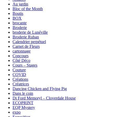
Au jardin
Bloc of the Month
Boutis
BOX
brocante
Broderie
broderie de Lunéville
Broderie Ruban
Calendrier perpétuel
Carnet de Fleurs
cartonnage
Concours
Côté Déco
Cours – Stages
Couture
COVID
Créations
Créatrices
Dancing Chicken and Flying Pig
Dans le coin
Di Ford Memoryl – Cloverdale House
ECOPRINT
EQP Mystery
expo
Exposition