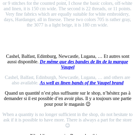
or 9 stitches for the counted point, I chose the basic colors, off-white
and linen, it is 150 cm wide. The second is 22 threads, or 11 points.
Very fine fabrics which are equally suitable for white embroidery,
days, Hardanger, all in finesse. These two colors 705 is rather gray,
the 3077 is a light beige, it is 180 cm wide.
Cashel, Balfast, Edimburg, Newcastle, Lugana, … Et autres sont
aussi disponible.
De même que des bandes de lin de la marque
Vaupel
Cashel, Balfast, Edinburgh, Newcastle, Lugana, … and others are
also available.
As well as linen bands of the Vaupel brand
Quand un quantité n’est plus suffisante sur le shop, n’hésitez pas à
demander si il est possible d’en avoir plus. Il y a toujours une partie
pour pour le magasin 😉
When a quantity is no longer sufficient in the shop, do not hesitate to
ask if it is possible to have more. There is always a part for the store
😉