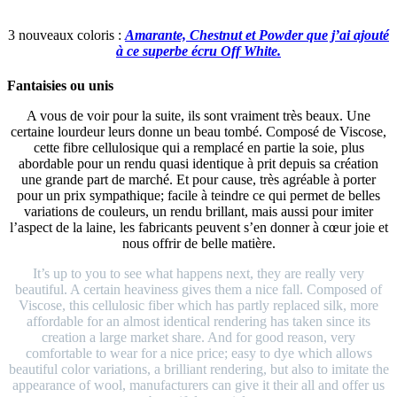
3 nouveaux coloris :
Amarante, Chestnut et Powder que j’ai ajouté
à ce superbe écru Off White.
Fantaisies ou unis
A vous de voir pour la suite, ils sont vraiment très beaux. Une
certaine lourdeur leurs donne un beau tombé. Composé de Viscose,
cette fibre cellulosique qui a remplacé en partie la soie, plus
abordable pour un rendu quasi identique à prit depuis sa création
une grande part de marché. Et pour cause, très agréable à porter
pour un prix sympathique; facile à teindre ce qui permet de belles
variations de couleurs, un rendu brillant, mais aussi pour imiter
l’aspect de la laine, les fabricants peuvent s’en donner à cœur joie et
nous offrir de belle matière.
It’s up to you to see what happens next, they are really very
beautiful. A certain heaviness gives them a nice fall. Composed of
Viscose, this cellulosic fiber which has partly replaced silk, more
affordable for an almost identical rendering has taken since its
creation a large market share. And for good reason, very
comfortable to wear for a nice price; easy to dye which allows
beautiful color variations, a brilliant rendering, but also to imitate the
appearance of wool, manufacturers can give it their all and offer us