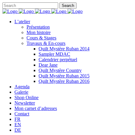
L’atelier
Présentation
Mon histoire
Cours & Stages
Travaux & En-cours
Quilt Mystère Ruban 2014
Sampler MDAC
Calendrier perpétuel
Dear Jane
Quilt Mystère Country
Quilt Mystère Ruban 2015
Quilt Mystère Ruban 2016
Agenda
Galerie
Shop Online
Newsletter
Mon carnet d’adresses
Contact
FR
EN
DE