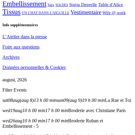
Embellissement
Sonja Deprelle
Table d'Alice
Sacs
SOLDES
Tissus
Vestimentaire
Wife @ work
UN CHAT DANS L'AIGUILLE
Info supplémentaires
L’Atelier dans la presse
Foire aux questions
Archives
Données personnelles & Cookies
august, 2026
Filter Events
sat
08
aug
(aug 8)
13 h 00 min
sun
09
(aug 9)
19 h 00 min
La Rue et Toi
wed
19
aug
10 h 00 min
17 h 00 min
Broderie avec Christiane Paris
wed
26
aug
10 h 00 min
17 h 00 min
Broderie Ruban et
Embellissement - 5