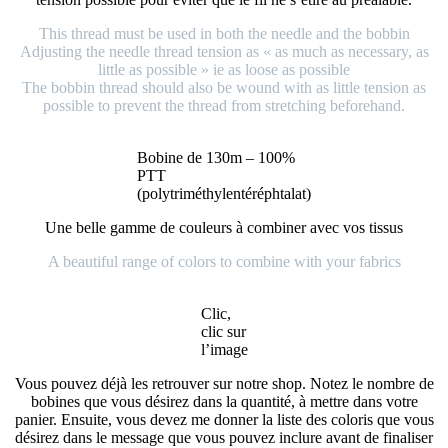
This thread must be used in both the needle and the bobbin
Adjusting the needle thread tension as « as much as necessary, as
little as possible » ie as loose as possible
The bobbin thread should also be wound with as little tension as
possible to prevent the thread from stretching beforehand.
Bobine de 130m – 100%
PTT
(polytriméthylentéréphtalat)
Une belle gamme de couleurs à combiner avec vos tissus
A beautiful range of colors to combine with your fabrics
Clic,
clic sur
l’image
Vous pouvez déjà les retrouver sur notre shop. Notez le nombre de
bobines que vous désirez dans la quantité, à mettre dans votre
panier. Ensuite, vous devez me donner la liste des coloris que vous
désirez dans le message que vous pouvez inclure avant de finaliser