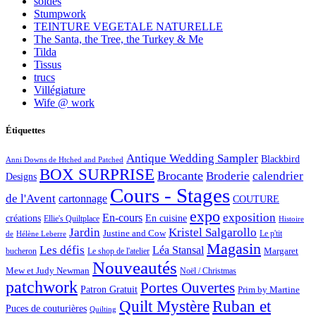
soldes
Stumpwork
TEINTURE VEGETALE NATURELLE
The Santa, the Tree, the Turkey & Me
Tilda
Tissus
trucs
Villégiature
Wife @ work
Étiquettes
Antique Wedding Sampler
Blackbird
Anni Downs de Htched and Patched
BOX SURPRISE
Brocante
Broderie
calendrier
Designs
Cours - Stages
de l'Avent
cartonnage
COUTURE
expo
exposition
En-cours
créations
En cuisine
Ellie's Quiltplace
Histoire
Jardin
Kristel Salgarollo
Justine and Cow
Le p'tit
de
Hélène Leberre
Magasin
Les défis
Léa Stansal
Margaret
bucheron
Le shop de l'atelier
Nouveautés
Mew et Judy Newman
Noël / Christmas
patchwork
Portes Ouvertes
Patron Gratuit
Prim by Martine
Quilt Mystère
Ruban et
Puces de couturières
Quilting