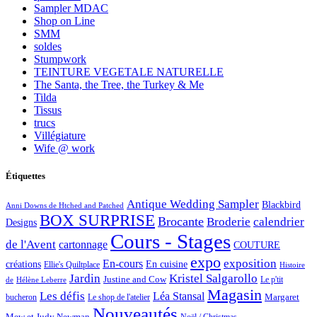
Sampler MDAC
Shop on Line
SMM
soldes
Stumpwork
TEINTURE VEGETALE NATURELLE
The Santa, the Tree, the Turkey & Me
Tilda
Tissus
trucs
Villégiature
Wife @ work
Étiquettes
Antique Wedding Sampler
Blackbird
Anni Downs de Htched and Patched
BOX SURPRISE
Brocante
Broderie
calendrier
Designs
Cours - Stages
de l'Avent
cartonnage
COUTURE
expo
exposition
En-cours
créations
En cuisine
Ellie's Quiltplace
Histoire
Jardin
Kristel Salgarollo
Justine and Cow
Le p'tit
de
Hélène Leberre
Magasin
Les défis
Léa Stansal
Margaret
bucheron
Le shop de l'atelier
Nouveautés
Mew et Judy Newman