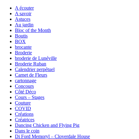
A écouter
A savoir
Astuces
Au jardin
Bloc of the Month
Boutis
BOX
brocante
Broderie
broderie de Lunéville
Broderie Ruban
Calendrier perpétuel
Carnet de Fleurs
cartonnage
Concours
Côté Déco
Cours – Stages
Couture
COVID
Créations
Créatrices
Dancing Chicken and Flying Pig
Dans le coin
Di Ford Memoryl – Cloverdale House