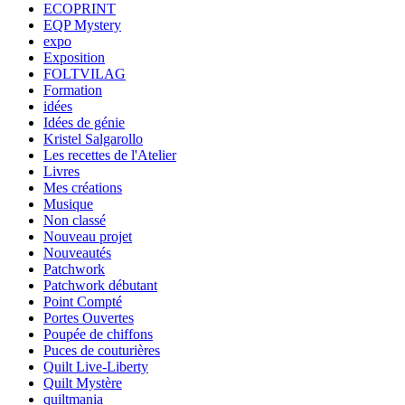
ECOPRINT
EQP Mystery
expo
Exposition
FOLTVILAG
Formation
idées
Idées de génie
Kristel Salgarollo
Les recettes de l'Atelier
Livres
Mes créations
Musique
Non classé
Nouveau projet
Nouveautés
Patchwork
Patchwork débutant
Point Compté
Portes Ouvertes
Poupée de chiffons
Puces de couturières
Quilt Live-Liberty
Quilt Mystère
quiltmania