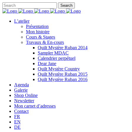
L’atelier
Présentation
Mon histoire
Cours & Stages
Travaux & En-cours
Quilt Mystère Ruban 2014
Sampler MDAC
Calendrier perpétuel
Dear Jane
Quilt Mystère Country
Quilt Mystère Ruban 2015
Quilt Mystère Ruban 2016
Agenda
Galerie
Shop Online
Newsletter
Mon carnet d’adresses
Contact
FR
EN
DE