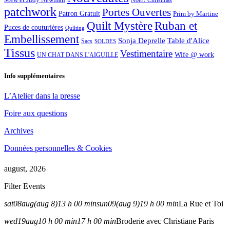
Noël / Christmas
patchwork
Portes Ouvertes
Patron Gratuit
Prim by Martine
Quilt Mystère
Ruban et
Puces de couturières
Quilting
Embellissement
Sonja Deprelle
Table d'Alice
Sacs
SOLDES
Tissus
Vestimentaire
Wife @ work
UN CHAT DANS L'AIGUILLE
Info supplémentaires
L’Atelier dans la presse
Foire aux questions
Archives
Données personnelles & Cookies
august, 2026
Filter Events
sat
08
aug
(aug 8)
13 h 00 min
sun
09
(aug 9)
19 h 00 min
La Rue et Toi
wed
19
aug
10 h 00 min
17 h 00 min
Broderie avec Christiane Paris