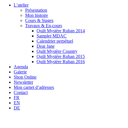
L’atelier
Présentation
Mon histoire
Cours & Stages
Travaux & En-cours
Quilt Mystère Ruban 2014
Sampler MDAC
Calendrier perpétuel
Dear Jane
Quilt Mystère Country
Quilt Mystère Ruban 2015
Quilt Mystère Ruban 2016
Agenda
Galerie
Shop Online
Newsletter
Mon carnet d’adresses
Contact
FR
EN
DE