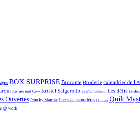
BOX SURPRISE
Brocante
Broderie
calendrier de l'
signs
ardin
Kristel Salgarollo
Les défis
Justine and Cow
Le p'tit bucheron
Le shop 
Quilt Mys
es Ouvertes
Prim by Martine
Puces de couturières
Quilting
e @ work