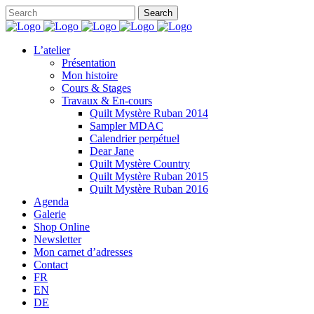
L’atelier
Présentation
Mon histoire
Cours & Stages
Travaux & En-cours
Quilt Mystère Ruban 2014
Sampler MDAC
Calendrier perpétuel
Dear Jane
Quilt Mystère Country
Quilt Mystère Ruban 2015
Quilt Mystère Ruban 2016
Agenda
Galerie
Shop Online
Newsletter
Mon carnet d’adresses
Contact
FR
EN
DE