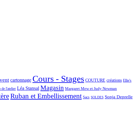
Cours - Stages
Avent
cartonnage
COUTURE
créations
Ellie's
Magasin
Léa Stansal
Margaret Mew et Judy Newman
de l'atelier
tère
Ruban et Embellissement
Sonja Deprelle
Sacs
SOLDES