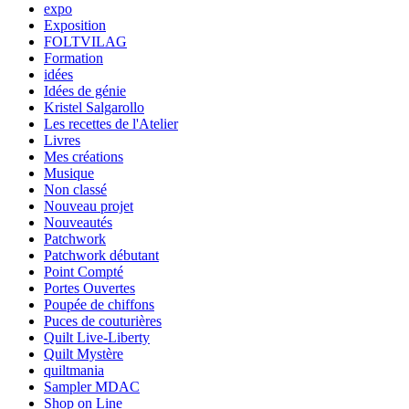
expo
Exposition
FOLTVILAG
Formation
idées
Idées de génie
Kristel Salgarollo
Les recettes de l'Atelier
Livres
Mes créations
Musique
Non classé
Nouveau projet
Nouveautés
Patchwork
Patchwork débutant
Point Compté
Portes Ouvertes
Poupée de chiffons
Puces de couturières
Quilt Live-Liberty
Quilt Mystère
quiltmania
Sampler MDAC
Shop on Line