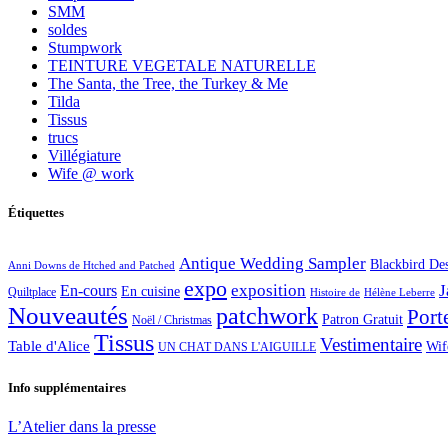
SMM
soldes
Stumpwork
TEINTURE VEGETALE NATURELLE
The Santa, the Tree, the Turkey & Me
Tilda
Tissus
trucs
Villégiature
Wife @ work
Étiquettes
Antique Wedding Sampler
Blackbird De
Anni Downs de Htched and Patched
expo
exposition
J
En-cours
En cuisine
Quiltplace
Histoire de
Hélène Leberre
Nouveautés
patchwork
Port
Patron Gratuit
Noël / Christmas
Tissus
Vestimentaire
Table d'Alice
Wif
UN CHAT DANS L'AIGUILLE
Info supplémentaires
L’Atelier dans la presse