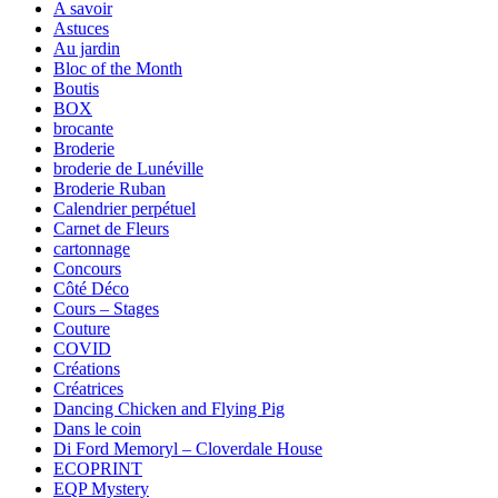
A savoir
Astuces
Au jardin
Bloc of the Month
Boutis
BOX
brocante
Broderie
broderie de Lunéville
Broderie Ruban
Calendrier perpétuel
Carnet de Fleurs
cartonnage
Concours
Côté Déco
Cours – Stages
Couture
COVID
Créations
Créatrices
Dancing Chicken and Flying Pig
Dans le coin
Di Ford Memoryl – Cloverdale House
ECOPRINT
EQP Mystery