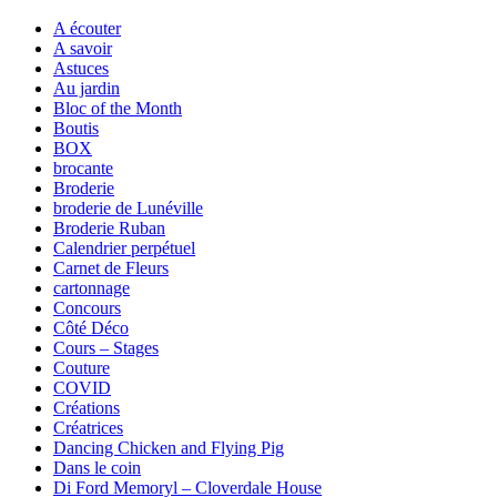
A écouter
A savoir
Astuces
Au jardin
Bloc of the Month
Boutis
BOX
brocante
Broderie
broderie de Lunéville
Broderie Ruban
Calendrier perpétuel
Carnet de Fleurs
cartonnage
Concours
Côté Déco
Cours – Stages
Couture
COVID
Créations
Créatrices
Dancing Chicken and Flying Pig
Dans le coin
Di Ford Memoryl – Cloverdale House