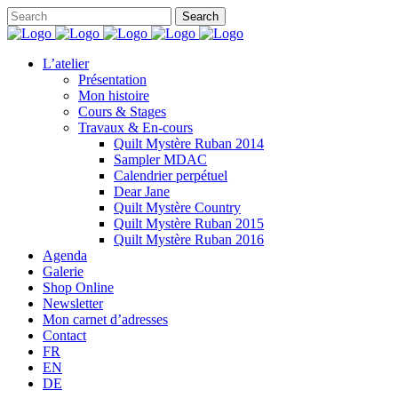
L’atelier
Présentation
Mon histoire
Cours & Stages
Travaux & En-cours
Quilt Mystère Ruban 2014
Sampler MDAC
Calendrier perpétuel
Dear Jane
Quilt Mystère Country
Quilt Mystère Ruban 2015
Quilt Mystère Ruban 2016
Agenda
Galerie
Shop Online
Newsletter
Mon carnet d’adresses
Contact
FR
EN
DE