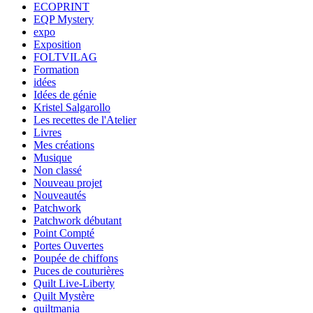
ECOPRINT
EQP Mystery
expo
Exposition
FOLTVILAG
Formation
idées
Idées de génie
Kristel Salgarollo
Les recettes de l'Atelier
Livres
Mes créations
Musique
Non classé
Nouveau projet
Nouveautés
Patchwork
Patchwork débutant
Point Compté
Portes Ouvertes
Poupée de chiffons
Puces de couturières
Quilt Live-Liberty
Quilt Mystère
quiltmania