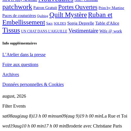
Noël / Christmas
patchwork
Portes Ouvertes
Patron Gratuit
Prim by Martine
Quilt Mystère
Ruban et
Puces de couturières
Quilting
Embellissement
Sonja Deprelle
Table d'Alice
Sacs
SOLDES
Tissus
Vestimentaire
Wife @ work
UN CHAT DANS L'AIGUILLE
Info supplémentaires
L’Atelier dans la presse
Foire aux questions
Archives
Données personnelles & Cookies
august, 2026
Filter Events
sat
08
aug
(aug 8)
13 h 00 min
sun
09
(aug 9)
19 h 00 min
La Rue et Toi
wed
19
aug
10 h 00 min
17 h 00 min
Broderie avec Christiane Paris