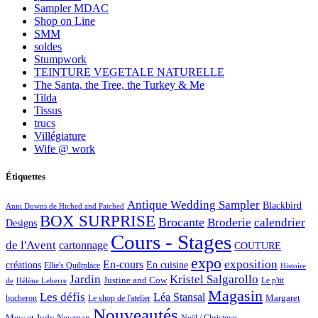
Sampler MDAC
Shop on Line
SMM
soldes
Stumpwork
TEINTURE VEGETALE NATURELLE
The Santa, the Tree, the Turkey & Me
Tilda
Tissus
trucs
Villégiature
Wife @ work
Étiquettes
Antique Wedding Sampler
Blackbird
Anni Downs de Htched and Patched
BOX SURPRISE
Brocante
Broderie
calendrier
Designs
Cours - Stages
de l'Avent
cartonnage
COUTURE
expo
exposition
En-cours
créations
En cuisine
Ellie's Quiltplace
Histoire
Jardin
Kristel Salgarollo
Justine and Cow
Le p'tit
de
Hélène Leberre
Magasin
Les défis
Léa Stansal
Margaret
bucheron
Le shop de l'atelier
Nouveautés
Mew et Judy Newman