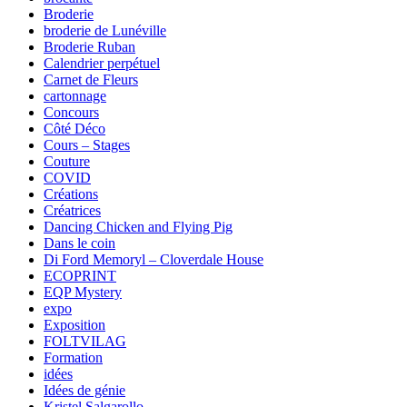
Broderie
broderie de Lunéville
Broderie Ruban
Calendrier perpétuel
Carnet de Fleurs
cartonnage
Concours
Côté Déco
Cours – Stages
Couture
COVID
Créations
Créatrices
Dancing Chicken and Flying Pig
Dans le coin
Di Ford Memoryl – Cloverdale House
ECOPRINT
EQP Mystery
expo
Exposition
FOLTVILAG
Formation
idées
Idées de génie
Kristel Salgarollo