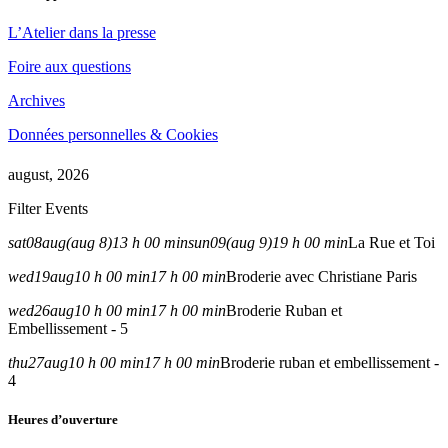
L’Atelier dans la presse
Foire aux questions
Archives
Données personnelles & Cookies
august, 2026
Filter Events
sat
08
aug
(aug 8)
13 h 00 min
sun
09
(aug 9)
19 h 00 min
La Rue et Toi
wed
19
aug
10 h 00 min
17 h 00 min
Broderie avec Christiane Paris
wed
26
aug
10 h 00 min
17 h 00 min
Broderie Ruban et
Embellissement - 5
thu
27
aug
10 h 00 min
17 h 00 min
Broderie ruban et embellissement -
4
Heures d’ouverture