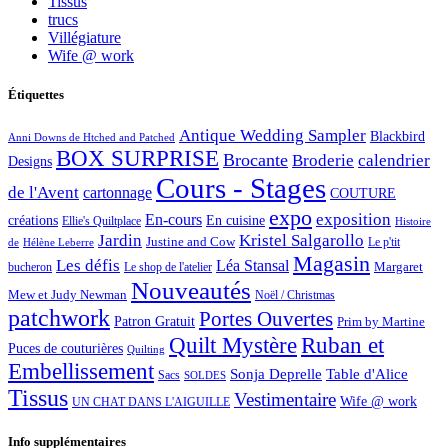
Tissus
trucs
Villégiature
Wife @ work
Étiquettes
Antique Wedding Sampler
Blackbird
Anni Downs de Htched and Patched
BOX SURPRISE
Brocante
Broderie
calendrier
Designs
Cours - Stages
de l'Avent
cartonnage
COUTURE
expo
exposition
En-cours
créations
En cuisine
Ellie's Quiltplace
Histoire
Jardin
Kristel Salgarollo
Justine and Cow
Le p'tit
de
Hélène Leberre
Magasin
Les défis
Léa Stansal
Margaret
bucheron
Le shop de l'atelier
Nouveautés
Mew et Judy Newman
Noël / Christmas
patchwork
Portes Ouvertes
Patron Gratuit
Prim by Martine
Quilt Mystère
Ruban et
Puces de couturières
Quilting
Embellissement
Sonja Deprelle
Table d'Alice
Sacs
SOLDES
Tissus
Vestimentaire
Wife @ work
UN CHAT DANS L'AIGUILLE
Info supplémentaires