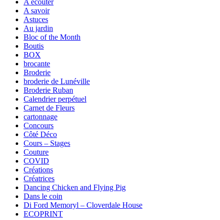
A écouter
A savoir
Astuces
Au jardin
Bloc of the Month
Boutis
BOX
brocante
Broderie
broderie de Lunéville
Broderie Ruban
Calendrier perpétuel
Carnet de Fleurs
cartonnage
Concours
Côté Déco
Cours – Stages
Couture
COVID
Créations
Créatrices
Dancing Chicken and Flying Pig
Dans le coin
Di Ford Memoryl – Cloverdale House
ECOPRINT