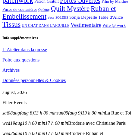
patchwork
Portes Ouvertes
Patron Gratuit
Prim by Martine
Quilt Mystère
Ruban et
Puces de couturières
Quilting
Embellissement
Sonja Deprelle
Table d'Alice
Sacs
SOLDES
Tissus
Vestimentaire
Wife @ work
UN CHAT DANS L'AIGUILLE
Info supplémentaires
L’Atelier dans la presse
Foire aux questions
Archives
Données personnelles & Cookies
august, 2026
Filter Events
sat
08
aug
(aug 8)
13 h 00 min
sun
09
(aug 9)
19 h 00 min
La Rue et Toi
wed
19
aug
10 h 00 min
17 h 00 min
Broderie avec Christiane Paris
wed
26
aug
10 h 00 min
17 h 00 min
Broderie Ruban et