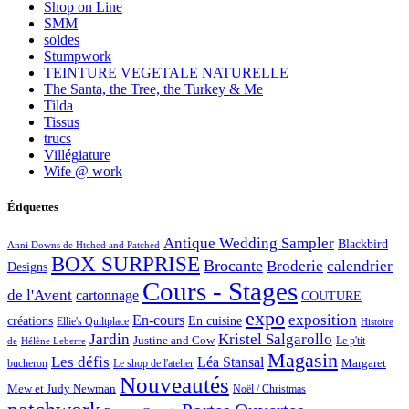
Shop on Line
SMM
soldes
Stumpwork
TEINTURE VEGETALE NATURELLE
The Santa, the Tree, the Turkey & Me
Tilda
Tissus
trucs
Villégiature
Wife @ work
Étiquettes
Antique Wedding Sampler
Blackbird
Anni Downs de Htched and Patched
BOX SURPRISE
Brocante
Broderie
calendrier
Designs
Cours - Stages
de l'Avent
cartonnage
COUTURE
expo
exposition
En-cours
créations
En cuisine
Ellie's Quiltplace
Histoire
Jardin
Kristel Salgarollo
Justine and Cow
Le p'tit
de
Hélène Leberre
Magasin
Les défis
Léa Stansal
Margaret
bucheron
Le shop de l'atelier
Nouveautés
Mew et Judy Newman
Noël / Christmas