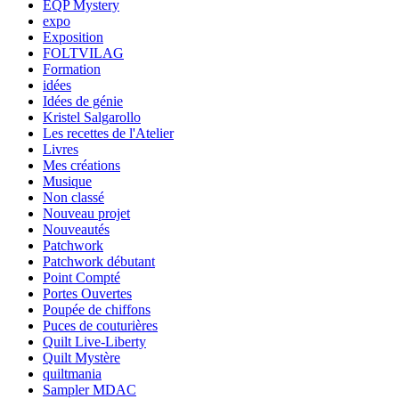
EQP Mystery
expo
Exposition
FOLTVILAG
Formation
idées
Idées de génie
Kristel Salgarollo
Les recettes de l'Atelier
Livres
Mes créations
Musique
Non classé
Nouveau projet
Nouveautés
Patchwork
Patchwork débutant
Point Compté
Portes Ouvertes
Poupée de chiffons
Puces de couturières
Quilt Live-Liberty
Quilt Mystère
quiltmania
Sampler MDAC