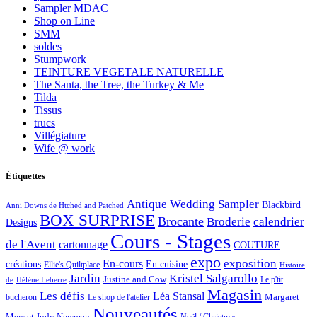
Sampler MDAC
Shop on Line
SMM
soldes
Stumpwork
TEINTURE VEGETALE NATURELLE
The Santa, the Tree, the Turkey & Me
Tilda
Tissus
trucs
Villégiature
Wife @ work
Étiquettes
Antique Wedding Sampler
Blackbird
Anni Downs de Htched and Patched
BOX SURPRISE
Brocante
Broderie
calendrier
Designs
Cours - Stages
de l'Avent
cartonnage
COUTURE
expo
exposition
En-cours
créations
En cuisine
Ellie's Quiltplace
Histoire
Jardin
Kristel Salgarollo
Justine and Cow
Le p'tit
de
Hélène Leberre
Magasin
Les défis
Léa Stansal
Margaret
bucheron
Le shop de l'atelier
Nouveautés
Mew et Judy Newman