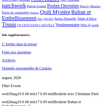
Noël / Christmas
patchwork
Portes Ouvertes
Patron Gratuit
Prim by Martine
Quilt Mystère
Ruban et
Puces de couturières
Quilting
Embellissement
Sonja Deprelle
Table d'Alice
Sacs
SOLDES
Tissus
Vestimentaire
Wife @ work
UN CHAT DANS L'AIGUILLE
Info supplémentaires
L’Atelier dans la presse
Foire aux questions
Archives
Données personnelles & Cookies
august, 2026
Filter Events
wed
19
aug
10 h 00 min
17 h 00 min
Broderie avec Christiane Paris
wed
26
aug
10 h 00 min
17 h 00 min
Broderie Ruban et