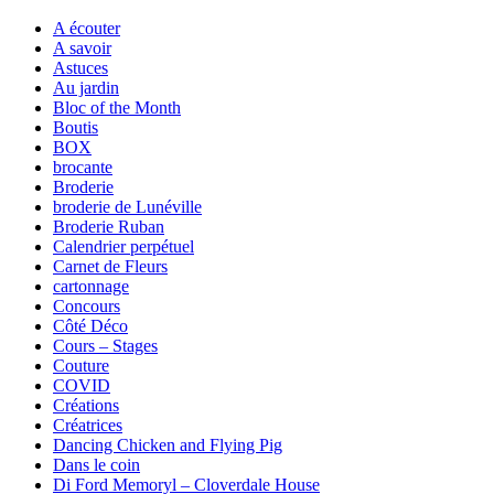
A écouter
A savoir
Astuces
Au jardin
Bloc of the Month
Boutis
BOX
brocante
Broderie
broderie de Lunéville
Broderie Ruban
Calendrier perpétuel
Carnet de Fleurs
cartonnage
Concours
Côté Déco
Cours – Stages
Couture
COVID
Créations
Créatrices
Dancing Chicken and Flying Pig
Dans le coin
Di Ford Memoryl – Cloverdale House