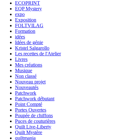
ECOPRINT
EQP Mystery
expo
Exposition
FOLTVILAG
Formation
idées
Idées de génie
Kristel Salgarollo
Les recettes de l'Atelier
Livres
Mes créations
Musique
Non classé
Nouveau projet
Nouveautés
Patchwork
Patchwork débutant
Point Compté
Portes Ouvertes
Poupée de chiffons
Puces de couturières
Quilt Live-Liberty
Quilt Mystère
quiltmania