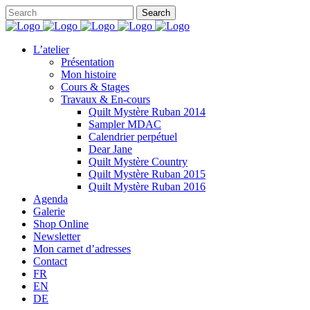
L’atelier
Présentation
Mon histoire
Cours & Stages
Travaux & En-cours
Quilt Mystère Ruban 2014
Sampler MDAC
Calendrier perpétuel
Dear Jane
Quilt Mystère Country
Quilt Mystère Ruban 2015
Quilt Mystère Ruban 2016
Agenda
Galerie
Shop Online
Newsletter
Mon carnet d’adresses
Contact
FR
EN
DE