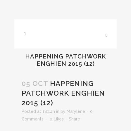
HAPPENING PATCHWORK
ENGHIEN 2015 (12)
05 OCT
HAPPENING
PATCHWORK ENGHIEN
2015 (12)
Posted at 18:14h
in
by
Marylène
0
Comments
0
Likes
Share