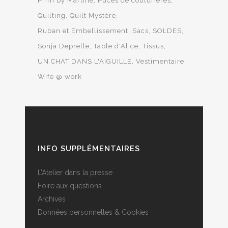
Prim by Martine
Puces de couturières
Quilting
Quilt Mystère
Ruban et Embellissement
Sacs
SOLDES
Sonja Deprelle
Table d'Alice
Tissus
UN CHAT DANS L'AIGUILLE
Vestimentaire
Wife @ work
INFO SUPPLÉMENTAIRES
L’Atelier dans la presse
Foire aux questions
Archives
Données personnelles & Cookies