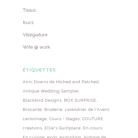
Tissus
trucs
Villégiature
Wife @ work
ÉTIQUETTES
Anni Downs de Htched and Patched
Antique Wedding Sampler
Blackbird Designs
BOX SURPRISE
Brocante
Broderie
calendrier de l'Avent
cartonnage
Cours - Stages
COUTURE
créations
Ellie's Quiltplace
En-cours
En cuisine
expo
exposition
Histoire de