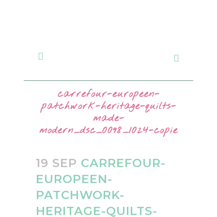
carrefour-europeen-
patchwork-heritage-quilts-
made-
modern_dsc_0098_1024-copie
19 SEP
CARREFOUR-
EUROPEEN-
PATCHWORK-
HERITAGE-QUILTS-