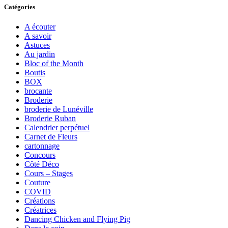
Catégories
A écouter
A savoir
Astuces
Au jardin
Bloc of the Month
Boutis
BOX
brocante
Broderie
broderie de Lunéville
Broderie Ruban
Calendrier perpétuel
Carnet de Fleurs
cartonnage
Concours
Côté Déco
Cours – Stages
Couture
COVID
Créations
Créatrices
Dancing Chicken and Flying Pig