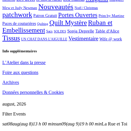
Nouveautés
Mew et Judy Newman
Noël / Christmas
patchwork
Portes Ouvertes
Patron Gratuit
Prim by Martine
Quilt Mystère
Ruban et
Puces de couturières
Quilting
Embellissement
Sonja Deprelle
Table d'Alice
Sacs
SOLDES
Tissus
Vestimentaire
Wife @ work
UN CHAT DANS L'AIGUILLE
Info supplémentaires
L’Atelier dans la presse
Foire aux questions
Archives
Données personnelles & Cookies
august, 2026
Filter Events
sat
08
aug
(aug 8)
13 h 00 min
sun
09
(aug 9)
19 h 00 min
La Rue et Toi