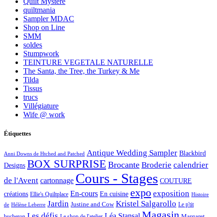
Quilt Mystère
quiltmania
Sampler MDAC
Shop on Line
SMM
soldes
Stumpwork
TEINTURE VEGETALE NATURELLE
The Santa, the Tree, the Turkey & Me
Tilda
Tissus
trucs
Villégiature
Wife @ work
Étiquettes
Antique Wedding Sampler
Blackbird
Anni Downs de Htched and Patched
BOX SURPRISE
Brocante
Broderie
calendrier
Designs
Cours - Stages
de l'Avent
cartonnage
COUTURE
expo
exposition
En-cours
créations
En cuisine
Ellie's Quiltplace
Histoire
Jardin
Kristel Salgarollo
Justine and Cow
Le p'tit
de
Hélène Leberre
Magasin
Les défis
Léa Stansal
Margaret
bucheron
Le shop de l'atelier