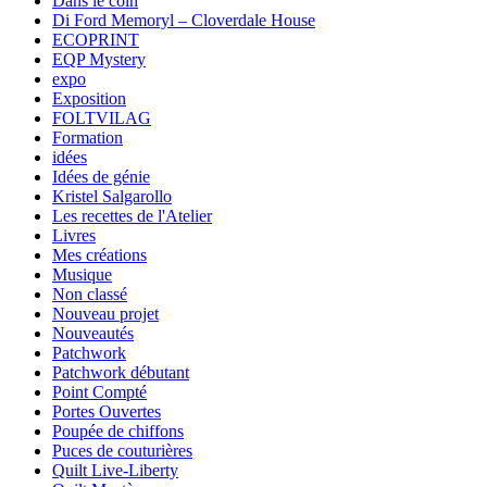
Dans le coin
Di Ford Memoryl – Cloverdale House
ECOPRINT
EQP Mystery
expo
Exposition
FOLTVILAG
Formation
idées
Idées de génie
Kristel Salgarollo
Les recettes de l'Atelier
Livres
Mes créations
Musique
Non classé
Nouveau projet
Nouveautés
Patchwork
Patchwork débutant
Point Compté
Portes Ouvertes
Poupée de chiffons
Puces de couturières
Quilt Live-Liberty