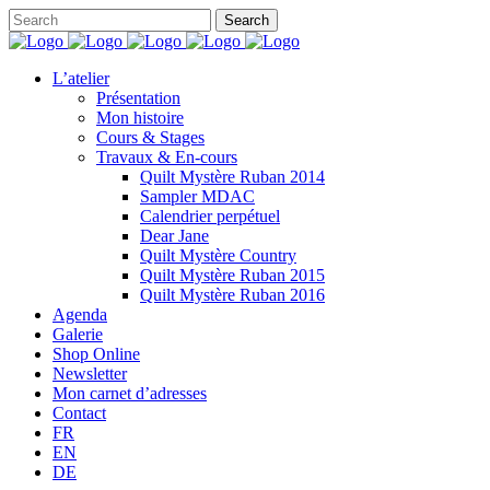
L’atelier
Présentation
Mon histoire
Cours & Stages
Travaux & En-cours
Quilt Mystère Ruban 2014
Sampler MDAC
Calendrier perpétuel
Dear Jane
Quilt Mystère Country
Quilt Mystère Ruban 2015
Quilt Mystère Ruban 2016
Agenda
Galerie
Shop Online
Newsletter
Mon carnet d’adresses
Contact
FR
EN
DE