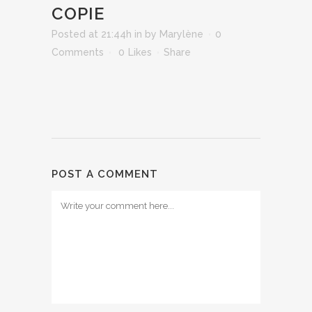
COPIE
Posted at 21:44h
in
by
Marylène
0
Comments
0
Likes
Share
POST A COMMENT