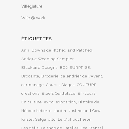
Villégiature
Wife @ work
ÉTIQUETTES
Anni Downs de Htched and Patched
Antique Wedding Sampler
Blackbird Designs
BOX SURPRISE
Brocante
Broderie
calendrier de l'Avent
cartonnage
Cours - Stages
COUTURE
créations
Ellie's Quiltplace
En-cours
En cuisine
expo
exposition
Histoire de
Hélène Leberre
Jardin
Justine and Cow
Kristel Salgarollo
Le p'tit bucheron
Les défis
Le shop de l'atelier
Léa Stansal