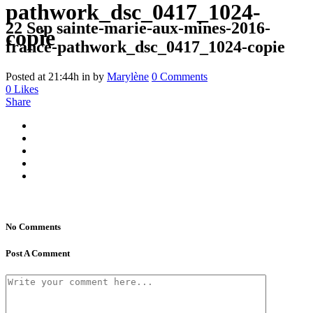
pathwork_dsc_0417_1024-
22 Sep
sainte-marie-aux-mines-2016-
copie
france-pathwork_dsc_0417_1024-copie
Posted at 21:44h
in
by
Marylène
0 Comments
0
Likes
Share
No Comments
Post A Comment