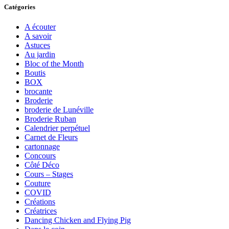
Catégories
A écouter
A savoir
Astuces
Au jardin
Bloc of the Month
Boutis
BOX
brocante
Broderie
broderie de Lunéville
Broderie Ruban
Calendrier perpétuel
Carnet de Fleurs
cartonnage
Concours
Côté Déco
Cours – Stages
Couture
COVID
Créations
Créatrices
Dancing Chicken and Flying Pig