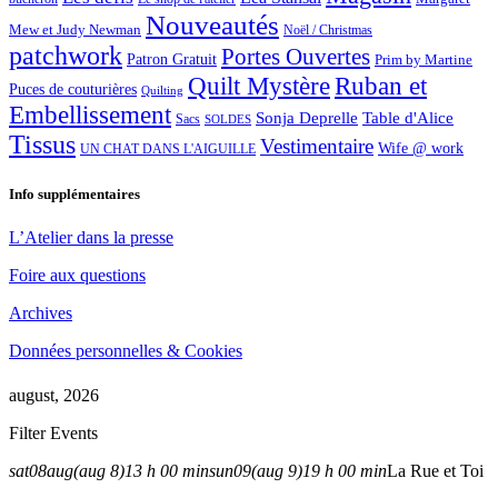
Nouveautés
Mew et Judy Newman
Noël / Christmas
patchwork
Portes Ouvertes
Patron Gratuit
Prim by Martine
Quilt Mystère
Ruban et
Puces de couturières
Quilting
Embellissement
Sonja Deprelle
Table d'Alice
Sacs
SOLDES
Tissus
Vestimentaire
Wife @ work
UN CHAT DANS L'AIGUILLE
Info supplémentaires
L’Atelier dans la presse
Foire aux questions
Archives
Données personnelles & Cookies
august, 2026
Filter Events
sat
08
aug
(aug 8)
13 h 00 min
sun
09
(aug 9)
19 h 00 min
La Rue et Toi