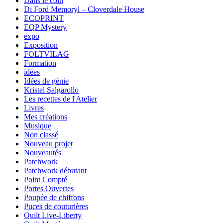
Dans le coin
Di Ford Memoryl – Cloverdale House
ECOPRINT
EQP Mystery
expo
Exposition
FOLTVILAG
Formation
idées
Idées de génie
Kristel Salgarollo
Les recettes de l'Atelier
Livres
Mes créations
Musique
Non classé
Nouveau projet
Nouveautés
Patchwork
Patchwork débutant
Point Compté
Portes Ouvertes
Poupée de chiffons
Puces de couturières
Quilt Live-Liberty