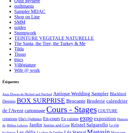
Quilt Mystère
quiltmania
Sampler MDAC
Shop on Line
SMM
soldes
Stumpwork
TEINTURE VEGETALE NATURELLE
The Santa, the Tree, the Turkey & Me
Tilda
Tissus
trucs
Villégiature
Wife @ work
Étiquettes
Antique Wedding Sampler
Blackbird
Anni Downs de Htched and Patched
BOX SURPRISE
Brocante
Broderie
calendrier
Designs
Cours - Stages
de l'Avent
cartonnage
COUTURE
expo
exposition
En-cours
créations
En cuisine
Ellie's Quiltplace
Histoire
Jardin
Kristel Salgarollo
Justine and Cow
Le p'tit
de
Hélène Leberre
Magasin
Les défis
Léa Stansal
Margaret
bucheron
Le shop de l'atelier