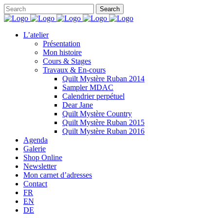
L’atelier
Présentation
Mon histoire
Cours & Stages
Travaux & En-cours
Quilt Mystère Ruban 2014
Sampler MDAC
Calendrier perpétuel
Dear Jane
Quilt Mystère Country
Quilt Mystère Ruban 2015
Quilt Mystère Ruban 2016
Agenda
Galerie
Shop Online
Newsletter
Mon carnet d’adresses
Contact
FR
EN
DE