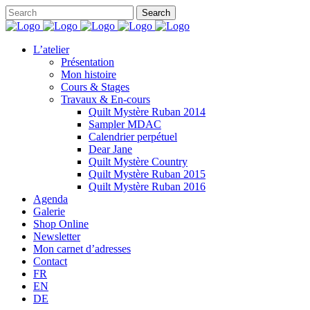
L’atelier
Présentation
Mon histoire
Cours & Stages
Travaux & En-cours
Quilt Mystère Ruban 2014
Sampler MDAC
Calendrier perpétuel
Dear Jane
Quilt Mystère Country
Quilt Mystère Ruban 2015
Quilt Mystère Ruban 2016
Agenda
Galerie
Shop Online
Newsletter
Mon carnet d’adresses
Contact
FR
EN
DE