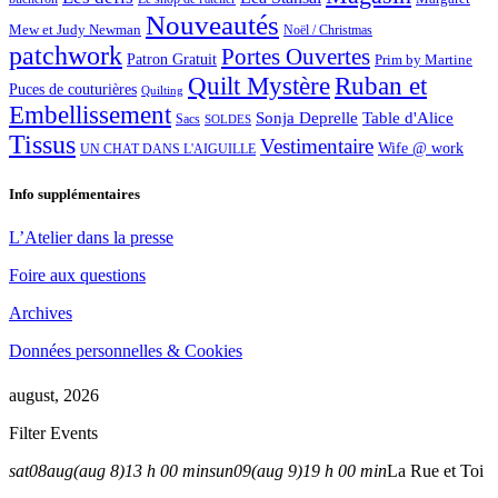
Nouveautés
Mew et Judy Newman
Noël / Christmas
patchwork
Portes Ouvertes
Patron Gratuit
Prim by Martine
Quilt Mystère
Ruban et
Puces de couturières
Quilting
Embellissement
Sonja Deprelle
Table d'Alice
Sacs
SOLDES
Tissus
Vestimentaire
Wife @ work
UN CHAT DANS L'AIGUILLE
Info supplémentaires
L’Atelier dans la presse
Foire aux questions
Archives
Données personnelles & Cookies
august, 2026
Filter Events
sat
08
aug
(aug 8)
13 h 00 min
sun
09
(aug 9)
19 h 00 min
La Rue et Toi