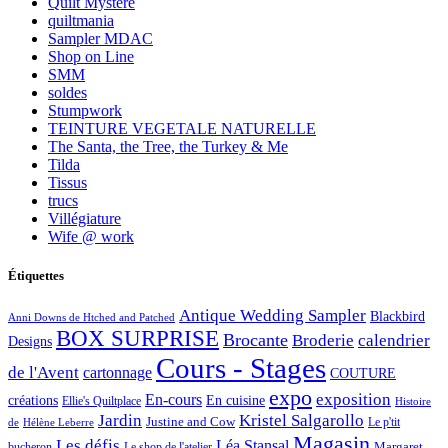
Quilt Mystère
quiltmania
Sampler MDAC
Shop on Line
SMM
soldes
Stumpwork
TEINTURE VEGETALE NATURELLE
The Santa, the Tree, the Turkey & Me
Tilda
Tissus
trucs
Villégiature
Wife @ work
Étiquettes
Antique Wedding Sampler
Blackbird
Anni Downs de Htched and Patched
BOX SURPRISE
Brocante
Broderie
calendrier
Designs
Cours - Stages
de l'Avent
cartonnage
COUTURE
expo
exposition
En-cours
créations
En cuisine
Ellie's Quiltplace
Histoire
Jardin
Kristel Salgarollo
Justine and Cow
Le p'tit
de
Hélène Leberre
Magasin
Les défis
Léa Stansal
Margaret
bucheron
Le shop de l'atelier