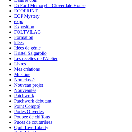
Dans le coin
Di Ford Memoryl – Cloverdale House
ECOPRINT
EQP Mystery
expo
Exposition
FOLTVILAG
Formation
idées
Idées de génie
Kristel Salgarollo
Les recettes de l'Atelier
Livres
Mes créations
Musique
Non classé
Nouveau projet
Nouveautés
Patchwork
Patchwork débutant
Point Compté
Portes Ouvertes
Poupée de chiffons
Puces de couturières
Quilt Live-Liberty