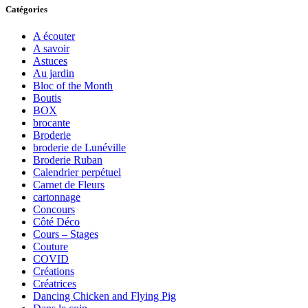
Catégories
A écouter
A savoir
Astuces
Au jardin
Bloc of the Month
Boutis
BOX
brocante
Broderie
broderie de Lunéville
Broderie Ruban
Calendrier perpétuel
Carnet de Fleurs
cartonnage
Concours
Côté Déco
Cours – Stages
Couture
COVID
Créations
Créatrices
Dancing Chicken and Flying Pig