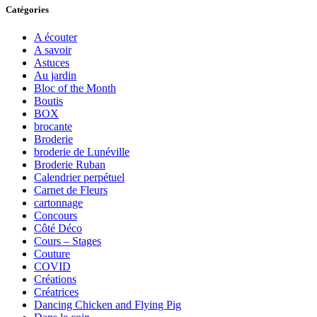
Catégories
A écouter
A savoir
Astuces
Au jardin
Bloc of the Month
Boutis
BOX
brocante
Broderie
broderie de Lunéville
Broderie Ruban
Calendrier perpétuel
Carnet de Fleurs
cartonnage
Concours
Côté Déco
Cours – Stages
Couture
COVID
Créations
Créatrices
Dancing Chicken and Flying Pig