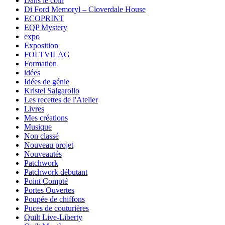
Dans le coin
Di Ford Memoryl – Cloverdale House
ECOPRINT
EQP Mystery
expo
Exposition
FOLTVILAG
Formation
idées
Idées de génie
Kristel Salgarollo
Les recettes de l'Atelier
Livres
Mes créations
Musique
Non classé
Nouveau projet
Nouveautés
Patchwork
Patchwork débutant
Point Compté
Portes Ouvertes
Poupée de chiffons
Puces de couturières
Quilt Live-Liberty