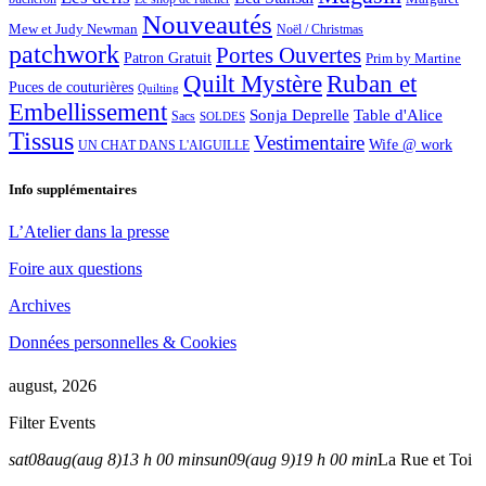
Nouveautés
Mew et Judy Newman
Noël / Christmas
patchwork
Portes Ouvertes
Patron Gratuit
Prim by Martine
Quilt Mystère
Ruban et
Puces de couturières
Quilting
Embellissement
Sonja Deprelle
Table d'Alice
Sacs
SOLDES
Tissus
Vestimentaire
Wife @ work
UN CHAT DANS L'AIGUILLE
Info supplémentaires
L’Atelier dans la presse
Foire aux questions
Archives
Données personnelles & Cookies
august, 2026
Filter Events
sat
08
aug
(aug 8)
13 h 00 min
sun
09
(aug 9)
19 h 00 min
La Rue et Toi