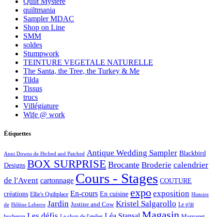
Quilt Mystère
quiltmania
Sampler MDAC
Shop on Line
SMM
soldes
Stumpwork
TEINTURE VEGETALE NATURELLE
The Santa, the Tree, the Turkey & Me
Tilda
Tissus
trucs
Villégiature
Wife @ work
Étiquettes
Antique Wedding Sampler
Blackbird
Anni Downs de Htched and Patched
BOX SURPRISE
Brocante
Broderie
calendrier
Designs
Cours - Stages
de l'Avent
cartonnage
COUTURE
expo
exposition
En-cours
créations
En cuisine
Ellie's Quiltplace
Histoire
Jardin
Kristel Salgarollo
Justine and Cow
Le p'tit
de
Hélène Leberre
Magasin
Les défis
Léa Stansal
Margaret
bucheron
Le shop de l'atelier