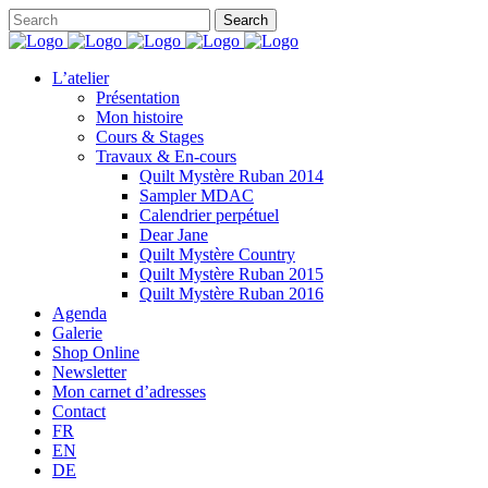
L’atelier
Présentation
Mon histoire
Cours & Stages
Travaux & En-cours
Quilt Mystère Ruban 2014
Sampler MDAC
Calendrier perpétuel
Dear Jane
Quilt Mystère Country
Quilt Mystère Ruban 2015
Quilt Mystère Ruban 2016
Agenda
Galerie
Shop Online
Newsletter
Mon carnet d’adresses
Contact
FR
EN
DE