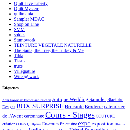
Quilt Live-Liberty
Quilt Mystère
quiltmania
Sampler MDAC
Shop on Line
SMM
soldes
Stumpwork
TEINTURE VEGETALE NATURELLE
The Santa, the Tree, the Turkey & Me
Tilda
Tissus
trucs
Villégiature
Wife @ work
Étiquettes
Antique Wedding Sampler
Blackbird
Anni Downs de Htched and Patched
BOX SURPRISE
Brocante
Broderie
calendrier
Designs
Cours - Stages
de l'Avent
cartonnage
COUTURE
expo
exposition
En-cours
créations
En cuisine
Ellie's Quiltplace
Histoire
Jardin
Kristel Salgarollo