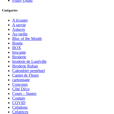
Fruity Quilts
Catégories
A écouter
A savoir
Astuces
Au jardin
Bloc of the Month
Boutis
BOX
brocante
Broderie
broderie de Lunéville
Broderie Ruban
Calendrier perpétuel
Carnet de Fleurs
cartonnage
Concours
Côté Déco
Cours – Stages
Couture
COVID
Créations
Créatrices