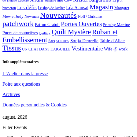
Justine and Cow
Le p'tit
de
Hélène Leberre
Magasin
Les défis
Léa Stansal
Margaret
bucheron
Le shop de l'atelier
Nouveautés
Mew et Judy Newman
Noël / Christmas
patchwork
Portes Ouvertes
Patron Gratuit
Prim by Martine
Quilt Mystère
Ruban et
Puces de couturières
Quilting
Embellissement
Sonja Deprelle
Table d'Alice
Sacs
SOLDES
Tissus
Vestimentaire
Wife @ work
UN CHAT DANS L'AIGUILLE
Info supplémentaires
L’Atelier dans la presse
Foire aux questions
Archives
Données personnelles & Cookies
august, 2026
Filter Events