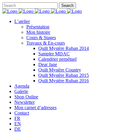
L’atelier
Présentation
Mon histoire
Cours & Stages
Travaux & En-cours
Quilt Mystère Ruban 2014
Sampler MDAC
Calendrier perpétuel
Dear Jane
Quilt Mystère Country
Quilt Mystère Ruban 2015
Quilt Mystère Ruban 2016
Agenda
Galerie
Shop Online
Newsletter
Mon carnet d’adresses
Contact
FR
EN
DE