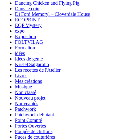
Dancing Chicken and Flying Pig
Dans le coin
Di Ford Memoryl – Cloverdale House
ECOPRINT
EQP Mystery
expo
Exposition
FOLTVILAG
Formation
idées
Idées de génie
Kristel Salgarollo
Les recettes de l'Atelier
Livres
Mes créations
Musique
Non classé
Nouveau projet
Nouveautés
Patchwork
Patchwork débutant
Point Compté
Portes Ouvertes
Poupée de chiffons
Puces de couturières