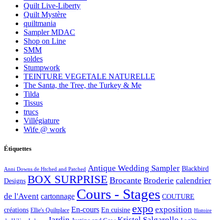
Quilt Live-Liberty
Quilt Mystère
quiltmania
Sampler MDAC
Shop on Line
SMM
soldes
Stumpwork
TEINTURE VEGETALE NATURELLE
The Santa, the Tree, the Turkey & Me
Tilda
Tissus
trucs
Villégiature
Wife @ work
Étiquettes
Antique Wedding Sampler
Blackbird
Anni Downs de Htched and Patched
BOX SURPRISE
Brocante
Broderie
calendrier
Designs
Cours - Stages
de l'Avent
cartonnage
COUTURE
expo
exposition
En-cours
créations
En cuisine
Ellie's Quiltplace
Histoire
Jardin
Kristel Salgarollo