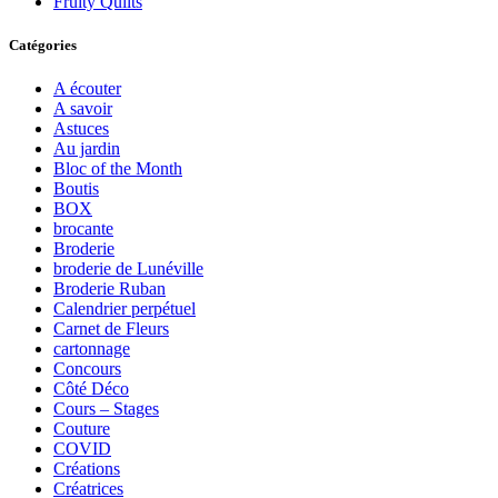
Fruity Quilts
Catégories
A écouter
A savoir
Astuces
Au jardin
Bloc of the Month
Boutis
BOX
brocante
Broderie
broderie de Lunéville
Broderie Ruban
Calendrier perpétuel
Carnet de Fleurs
cartonnage
Concours
Côté Déco
Cours – Stages
Couture
COVID
Créations
Créatrices