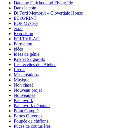
Dancing Chicken and Flying Pig
Dans le coin
Di Ford Memoryl – Cloverdale House
ECOPRINT
EQP Mystery
expo
Exposition
FOLTVILAG
Formation
idées
Idées de génie
Kristel Salgarollo
Les recettes de l'Atelier
Livres
Mes créations
Musique
Non classé
Nouveau projet
Nouveautés
Patchwork
Patchwork débutant
Point Compté
Portes Ouvertes
Poupée de chiffons
Puces de couturières