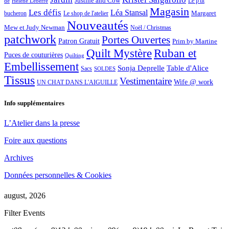
Justine and Cow
Le p'tit
de
Hélène Leberre
Magasin
Les défis
Léa Stansal
Margaret
bucheron
Le shop de l'atelier
Nouveautés
Mew et Judy Newman
Noël / Christmas
patchwork
Portes Ouvertes
Patron Gratuit
Prim by Martine
Quilt Mystère
Ruban et
Puces de couturières
Quilting
Embellissement
Sonja Deprelle
Table d'Alice
Sacs
SOLDES
Tissus
Vestimentaire
Wife @ work
UN CHAT DANS L'AIGUILLE
Info supplémentaires
L’Atelier dans la presse
Foire aux questions
Archives
Données personnelles & Cookies
august, 2026
Filter Events