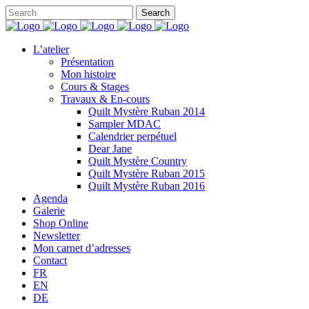
L’atelier
Présentation
Mon histoire
Cours & Stages
Travaux & En-cours
Quilt Mystère Ruban 2014
Sampler MDAC
Calendrier perpétuel
Dear Jane
Quilt Mystère Country
Quilt Mystère Ruban 2015
Quilt Mystère Ruban 2016
Agenda
Galerie
Shop Online
Newsletter
Mon carnet d’adresses
Contact
FR
EN
DE