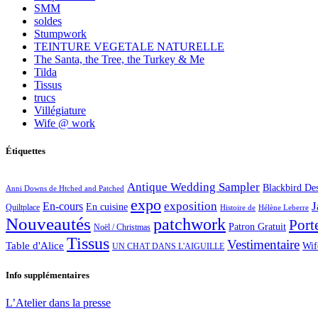
SMM
soldes
Stumpwork
TEINTURE VEGETALE NATURELLE
The Santa, the Tree, the Turkey & Me
Tilda
Tissus
trucs
Villégiature
Wife @ work
Étiquettes
Antique Wedding Sampler
Blackbird De
Anni Downs de Htched and Patched
expo
exposition
J
En-cours
En cuisine
Quiltplace
Histoire de
Hélène Leberre
Nouveautés
patchwork
Port
Patron Gratuit
Noël / Christmas
Tissus
Vestimentaire
Table d'Alice
Wif
UN CHAT DANS L'AIGUILLE
Info supplémentaires
L’Atelier dans la presse