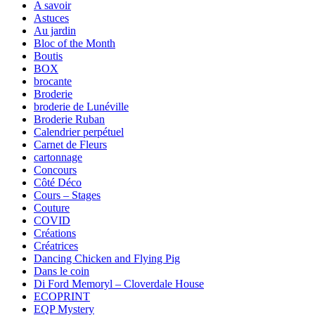
A savoir
Astuces
Au jardin
Bloc of the Month
Boutis
BOX
brocante
Broderie
broderie de Lunéville
Broderie Ruban
Calendrier perpétuel
Carnet de Fleurs
cartonnage
Concours
Côté Déco
Cours – Stages
Couture
COVID
Créations
Créatrices
Dancing Chicken and Flying Pig
Dans le coin
Di Ford Memoryl – Cloverdale House
ECOPRINT
EQP Mystery