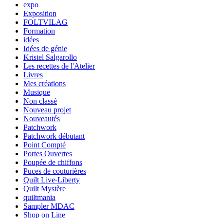
expo
Exposition
FOLTVILAG
Formation
idées
Idées de génie
Kristel Salgarollo
Les recettes de l'Atelier
Livres
Mes créations
Musique
Non classé
Nouveau projet
Nouveautés
Patchwork
Patchwork débutant
Point Compté
Portes Ouvertes
Poupée de chiffons
Puces de couturières
Quilt Live-Liberty
Quilt Mystère
quiltmania
Sampler MDAC
Shop on Line