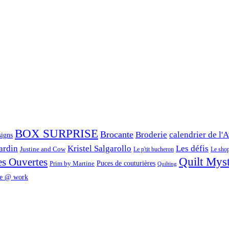
BOX SURPRISE
Brocante
Broderie
calendrier de l'
signs
ardin
Kristel Salgarollo
Les défis
Justine and Cow
Le p'tit bucheron
Le shop 
Quilt Mys
es Ouvertes
Prim by Martine
Puces de couturières
Quilting
e @ work