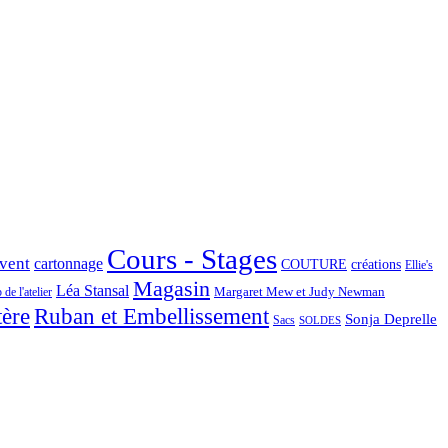
Cours - Stages
Avent
cartonnage
COUTURE
créations
Ellie's
Magasin
Léa Stansal
Margaret Mew et Judy Newman
de l'atelier
tère
Ruban et Embellissement
Sonja Deprelle
Sacs
SOLDES