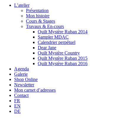
L’atelier
Présentation
Mon histoire
Cours & Stages
Travaux & En-cours
Quilt Mystère Ruban 2014
Sampler MDAC
Calendrier perpétuel
Dear Jane
Quilt Mystère Country
Quilt Mystère Ruban 2015
Quilt Mystère Ruban 2016
Agenda
Galerie
Shop Online
Newsletter
Mon carnet d’adresses
Contact
FR
EN
DE