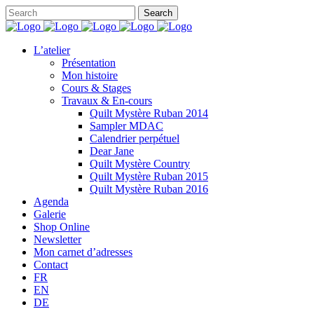
L’atelier
Présentation
Mon histoire
Cours & Stages
Travaux & En-cours
Quilt Mystère Ruban 2014
Sampler MDAC
Calendrier perpétuel
Dear Jane
Quilt Mystère Country
Quilt Mystère Ruban 2015
Quilt Mystère Ruban 2016
Agenda
Galerie
Shop Online
Newsletter
Mon carnet d’adresses
Contact
FR
EN
DE