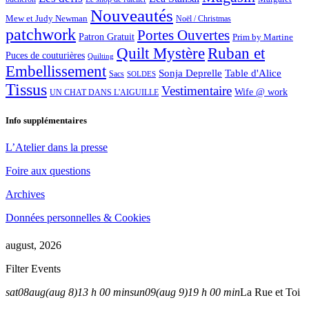
Nouveautés
Mew et Judy Newman
Noël / Christmas
patchwork
Portes Ouvertes
Patron Gratuit
Prim by Martine
Quilt Mystère
Ruban et
Puces de couturières
Quilting
Embellissement
Sonja Deprelle
Table d'Alice
Sacs
SOLDES
Tissus
Vestimentaire
Wife @ work
UN CHAT DANS L'AIGUILLE
Info supplémentaires
L’Atelier dans la presse
Foire aux questions
Archives
Données personnelles & Cookies
august, 2026
Filter Events
sat
08
aug
(aug 8)
13 h 00 min
sun
09
(aug 9)
19 h 00 min
La Rue et Toi