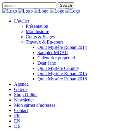
L’atelier
Présentation
Mon histoire
Cours & Stages
Travaux & En-cours
Quilt Mystère Ruban 2014
Sampler MDAC
Calendrier perpétuel
Dear Jane
Quilt Mystère Country
Quilt Mystère Ruban 2015
Quilt Mystère Ruban 2016
Agenda
Galerie
Shop Online
Newsletter
Mon carnet d’adresses
Contact
FR
EN
DE