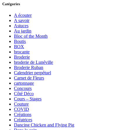
Catégories
A écouter
A savoir
Astuces
Au jardin
Bloc of the Month
Boutis
BOX
brocante
Broderie
broderie de Lunéville
Broderie Ruban
Calendrier perpétuel
Carnet de Fleurs
cartonnage
Concours
Côté Déco
Cours – Stages
Couture
COVID
Créations
Créatrices
Dancing Chicken and Flying Pig