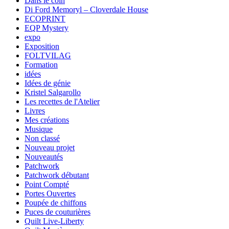
Dans le coin
Di Ford Memoryl – Cloverdale House
ECOPRINT
EQP Mystery
expo
Exposition
FOLTVILAG
Formation
idées
Idées de génie
Kristel Salgarollo
Les recettes de l'Atelier
Livres
Mes créations
Musique
Non classé
Nouveau projet
Nouveautés
Patchwork
Patchwork débutant
Point Compté
Portes Ouvertes
Poupée de chiffons
Puces de couturières
Quilt Live-Liberty