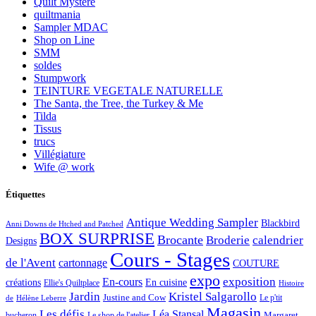
Quilt Mystère
quiltmania
Sampler MDAC
Shop on Line
SMM
soldes
Stumpwork
TEINTURE VEGETALE NATURELLE
The Santa, the Tree, the Turkey & Me
Tilda
Tissus
trucs
Villégiature
Wife @ work
Étiquettes
Antique Wedding Sampler
Blackbird
Anni Downs de Htched and Patched
BOX SURPRISE
Brocante
Broderie
calendrier
Designs
Cours - Stages
de l'Avent
cartonnage
COUTURE
expo
exposition
En-cours
créations
En cuisine
Ellie's Quiltplace
Histoire
Jardin
Kristel Salgarollo
Justine and Cow
Le p'tit
de
Hélène Leberre
Magasin
Les défis
Léa Stansal
Margaret
bucheron
Le shop de l'atelier