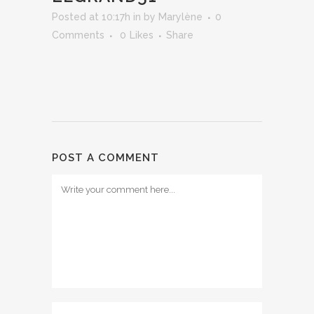
Posted at 10:17h
in
by
Marylène
0
Comments
0
Likes
Share
POST A COMMENT