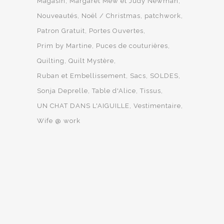
Magasin
Margaret Mew et Judy Newman
Nouveautés
Noël / Christmas
patchwork
Patron Gratuit
Portes Ouvertes
Prim by Martine
Puces de couturières
Quilting
Quilt Mystère
Ruban et Embellissement
Sacs
SOLDES
Sonja Deprelle
Table d'Alice
Tissus
UN CHAT DANS L'AIGUILLE
Vestimentaire
Wife @ work