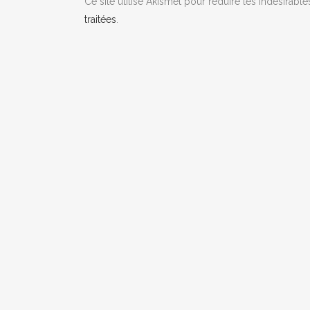
Ce site utilise Akismet pour réduire les indésirable
traitées
.