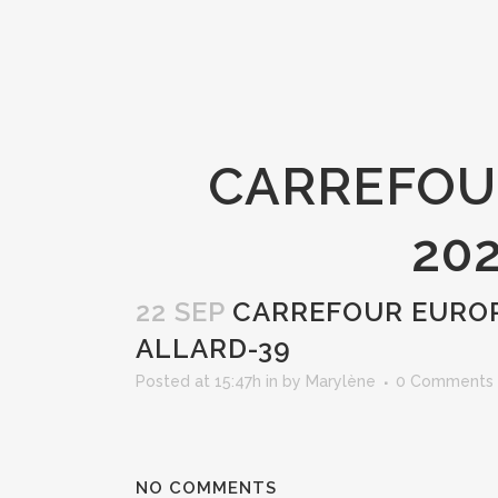
CARREFOU
20
22 SEP
CARREFOUR EUROP
ALLARD-39
Posted at 15:47h
in
by
Marylène
0 Comments
NO COMMENTS