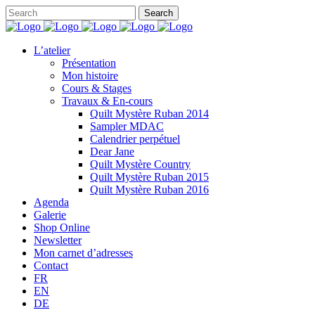
L’atelier
Présentation
Mon histoire
Cours & Stages
Travaux & En-cours
Quilt Mystère Ruban 2014
Sampler MDAC
Calendrier perpétuel
Dear Jane
Quilt Mystère Country
Quilt Mystère Ruban 2015
Quilt Mystère Ruban 2016
Agenda
Galerie
Shop Online
Newsletter
Mon carnet d’adresses
Contact
FR
EN
DE