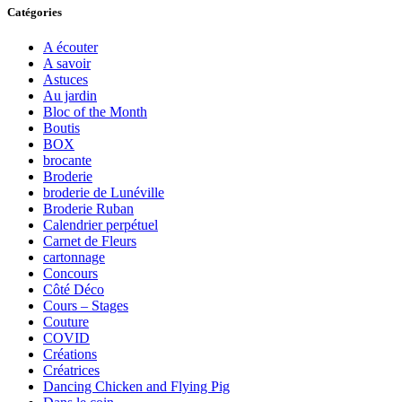
Catégories
A écouter
A savoir
Astuces
Au jardin
Bloc of the Month
Boutis
BOX
brocante
Broderie
broderie de Lunéville
Broderie Ruban
Calendrier perpétuel
Carnet de Fleurs
cartonnage
Concours
Côté Déco
Cours – Stages
Couture
COVID
Créations
Créatrices
Dancing Chicken and Flying Pig