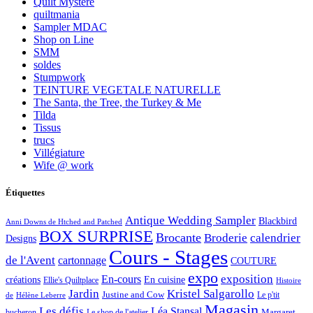
Quilt Mystère
quiltmania
Sampler MDAC
Shop on Line
SMM
soldes
Stumpwork
TEINTURE VEGETALE NATURELLE
The Santa, the Tree, the Turkey & Me
Tilda
Tissus
trucs
Villégiature
Wife @ work
Étiquettes
Antique Wedding Sampler
Blackbird
Anni Downs de Htched and Patched
BOX SURPRISE
Brocante
Broderie
calendrier
Designs
Cours - Stages
de l'Avent
cartonnage
COUTURE
expo
exposition
En-cours
créations
En cuisine
Ellie's Quiltplace
Histoire
Jardin
Kristel Salgarollo
Justine and Cow
Le p'tit
de
Hélène Leberre
Magasin
Les défis
Léa Stansal
Margaret
bucheron
Le shop de l'atelier