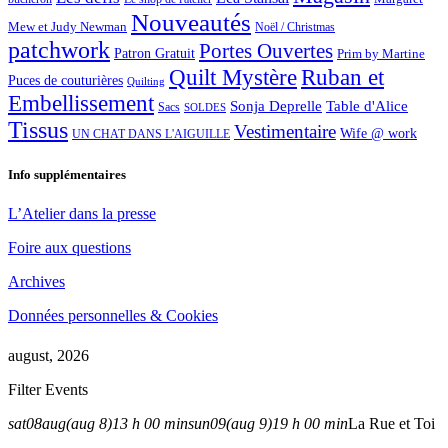
Nouveautés
Mew et Judy Newman
Noël / Christmas
patchwork
Portes Ouvertes
Patron Gratuit
Prim by Martine
Quilt Mystère
Ruban et
Puces de couturières
Quilting
Embellissement
Sonja Deprelle
Table d'Alice
Sacs
SOLDES
Tissus
Vestimentaire
Wife @ work
UN CHAT DANS L'AIGUILLE
Info supplémentaires
L’Atelier dans la presse
Foire aux questions
Archives
Données personnelles & Cookies
august, 2026
Filter Events
sat
08
aug
(aug 8)
13 h 00 min
sun
09
(aug 9)
19 h 00 min
La Rue et Toi