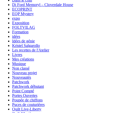
Dans le coin
Di Ford Memoryl – Cloverdale House
ECOPRINT
EQP Mystery
expo
Exposition
FOLTVILAG
Formation
idées
Idées de génie
Kristel Salgarollo
Les recettes de l'Atelier
Livres
Mes créations
Musique
Non classé
Nouveau projet
Nouveautés
Patchwork
Patchwork débutant
Point Compté
Portes Ouvertes
Poupée de chiffons
Puces de couturières
Quilt Live-Liberty