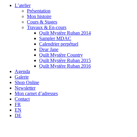
L’atelier
Présentation
Mon histoire
Cours & Stages
Travaux & En-cours
Quilt Mystère Ruban 2014
Sampler MDAC
Calendrier perpétuel
Dear Jane
Quilt Mystère Country
Quilt Mystère Ruban 2015
Quilt Mystère Ruban 2016
Agenda
Galerie
Shop Online
Newsletter
Mon carnet d’adresses
Contact
FR
EN
DE