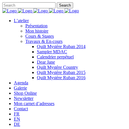
L’atelier
Présentation
Mon histoire
Cours & Stages
Travaux & En-cours
Quilt Mystère Ruban 2014
Sampler MDAC
Calendrier perpétuel
Dear Jane
Quilt Mystère Country
Quilt Mystère Ruban 2015
Quilt Mystère Ruban 2016
Agenda
Galerie
Shop Online
Newsletter
Mon carnet d’adresses
Contact
FR
EN
DE