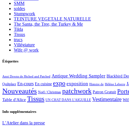
SMM
soldes
Stumpwork
TEINTURE VEGETALE NATURELLE
The Santa, the Tree, the Turkey & Me
Tilda
Tissus
trucs
Villégiature
Wife @ work
Étiquettes
Antique Wedding Sampler
Blackbird De
Anni Downs de Htched and Patched
expo
exposition
J
En-cours
En cuisine
Quiltplace
Histoire de
Hélène Leberre
Nouveautés
patchwork
Port
Patron Gratuit
Noël / Christmas
Tissus
Vestimentaire
Table d'Alice
Wif
UN CHAT DANS L'AIGUILLE
Info supplémentaires
L’Atelier dans la presse