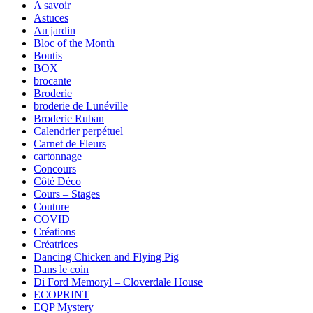
A savoir
Astuces
Au jardin
Bloc of the Month
Boutis
BOX
brocante
Broderie
broderie de Lunéville
Broderie Ruban
Calendrier perpétuel
Carnet de Fleurs
cartonnage
Concours
Côté Déco
Cours – Stages
Couture
COVID
Créations
Créatrices
Dancing Chicken and Flying Pig
Dans le coin
Di Ford Memoryl – Cloverdale House
ECOPRINT
EQP Mystery