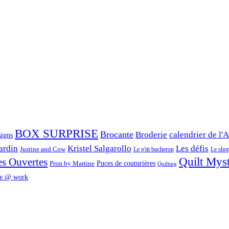
BOX SURPRISE
Brocante
Broderie
calendrier de l'
signs
ardin
Kristel Salgarollo
Les défis
Justine and Cow
Le p'tit bucheron
Le shop 
Quilt Mys
es Ouvertes
Prim by Martine
Puces de couturières
Quilting
e @ work