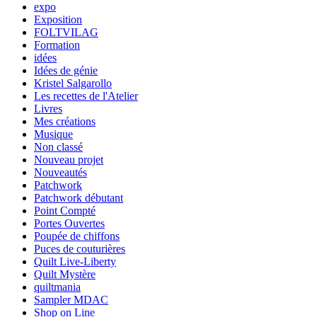
expo
Exposition
FOLTVILAG
Formation
idées
Idées de génie
Kristel Salgarollo
Les recettes de l'Atelier
Livres
Mes créations
Musique
Non classé
Nouveau projet
Nouveautés
Patchwork
Patchwork débutant
Point Compté
Portes Ouvertes
Poupée de chiffons
Puces de couturières
Quilt Live-Liberty
Quilt Mystère
quiltmania
Sampler MDAC
Shop on Line