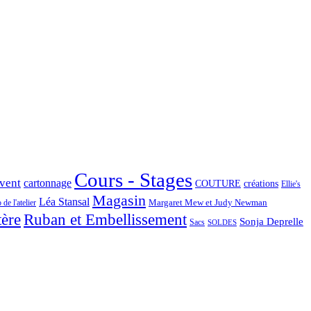
Cours - Stages
Avent
cartonnage
COUTURE
créations
Ellie's
Magasin
Léa Stansal
Margaret Mew et Judy Newman
de l'atelier
tère
Ruban et Embellissement
Sonja Deprelle
Sacs
SOLDES