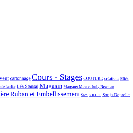
Cours - Stages
Avent
cartonnage
COUTURE
créations
Ellie's
Magasin
Léa Stansal
Margaret Mew et Judy Newman
de l'atelier
tère
Ruban et Embellissement
Sonja Deprelle
Sacs
SOLDES