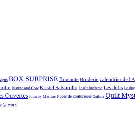
BOX SURPRISE
Brocante
Broderie
calendrier de l'
signs
ardin
Kristel Salgarollo
Les défis
Justine and Cow
Le p'tit bucheron
Le shop 
Quilt Mys
es Ouvertes
Prim by Martine
Puces de couturières
Quilting
e @ work