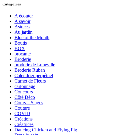
Catégories
A écouter
A savoir
Astuces
Au jardin
Bloc of the Month
Boutis
BOX
brocante
Broderie
broderie de Lunéville
Broderie Ruban
Calendrier perpétuel
Carnet de Fleurs
cartonnage
Concours
Côté Déco
Cours – Stages
Couture
COVID
Créations
Créatrices
Dancing Chicken and Flying Pig