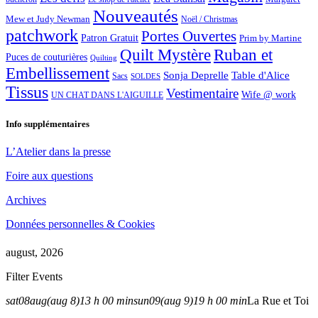
Nouveautés
Mew et Judy Newman
Noël / Christmas
patchwork
Portes Ouvertes
Patron Gratuit
Prim by Martine
Quilt Mystère
Ruban et
Puces de couturières
Quilting
Embellissement
Sonja Deprelle
Table d'Alice
Sacs
SOLDES
Tissus
Vestimentaire
Wife @ work
UN CHAT DANS L'AIGUILLE
Info supplémentaires
L’Atelier dans la presse
Foire aux questions
Archives
Données personnelles & Cookies
august, 2026
Filter Events
sat
08
aug
(aug 8)
13 h 00 min
sun
09
(aug 9)
19 h 00 min
La Rue et Toi