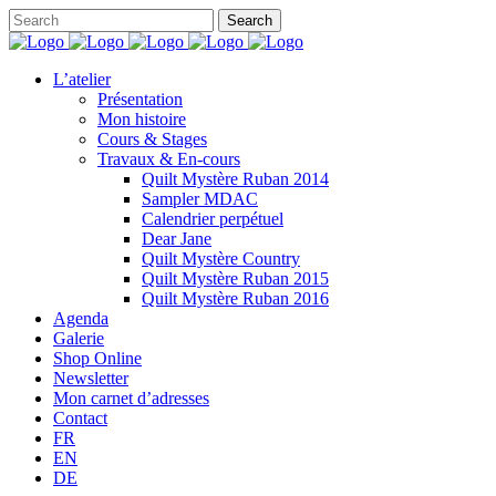
L’atelier
Présentation
Mon histoire
Cours & Stages
Travaux & En-cours
Quilt Mystère Ruban 2014
Sampler MDAC
Calendrier perpétuel
Dear Jane
Quilt Mystère Country
Quilt Mystère Ruban 2015
Quilt Mystère Ruban 2016
Agenda
Galerie
Shop Online
Newsletter
Mon carnet d’adresses
Contact
FR
EN
DE