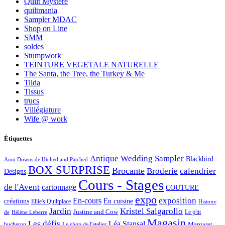
Quilt Mystère
quiltmania
Sampler MDAC
Shop on Line
SMM
soldes
Stumpwork
TEINTURE VEGETALE NATURELLE
The Santa, the Tree, the Turkey & Me
Tilda
Tissus
trucs
Villégiature
Wife @ work
Étiquettes
Antique Wedding Sampler
Blackbird
Anni Downs de Htched and Patched
BOX SURPRISE
Brocante
Broderie
calendrier
Designs
Cours - Stages
de l'Avent
cartonnage
COUTURE
expo
exposition
En-cours
créations
En cuisine
Ellie's Quiltplace
Histoire
Jardin
Kristel Salgarollo
Justine and Cow
Le p'tit
de
Hélène Leberre
Magasin
Les défis
Léa Stansal
Margaret
bucheron
Le shop de l'atelier