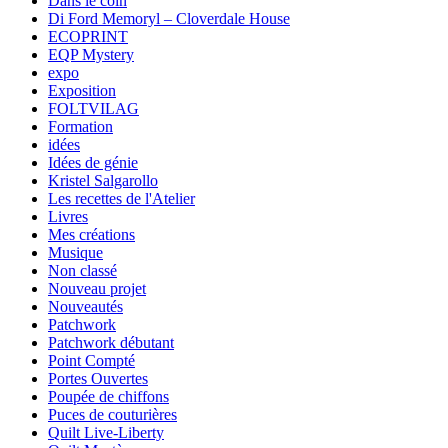
Dans le coin
Di Ford Memoryl – Cloverdale House
ECOPRINT
EQP Mystery
expo
Exposition
FOLTVILAG
Formation
idées
Idées de génie
Kristel Salgarollo
Les recettes de l'Atelier
Livres
Mes créations
Musique
Non classé
Nouveau projet
Nouveautés
Patchwork
Patchwork débutant
Point Compté
Portes Ouvertes
Poupée de chiffons
Puces de couturières
Quilt Live-Liberty