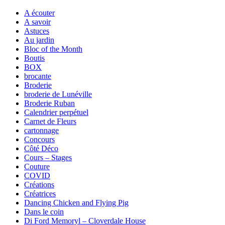
A écouter
A savoir
Astuces
Au jardin
Bloc of the Month
Boutis
BOX
brocante
Broderie
broderie de Lunéville
Broderie Ruban
Calendrier perpétuel
Carnet de Fleurs
cartonnage
Concours
Côté Déco
Cours – Stages
Couture
COVID
Créations
Créatrices
Dancing Chicken and Flying Pig
Dans le coin
Di Ford Memoryl – Cloverdale House