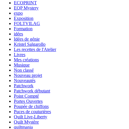
ECOPRINT
EQP Mystery
expo
Exposition
FOLTVILAG
Formation
idées
Idées de génie
Kristel Salgarollo
Les recettes de l'Atelier
Livres
Mes créations
Musique
Non classé
Nouveau projet
Nouveautés
Patchwork
Patchwork débutant
Point Compté
Portes Ouvertes
Poupée de chiffons
Puces de couturières
Quilt Live-Liberty
Quilt Mystère
quiltmania