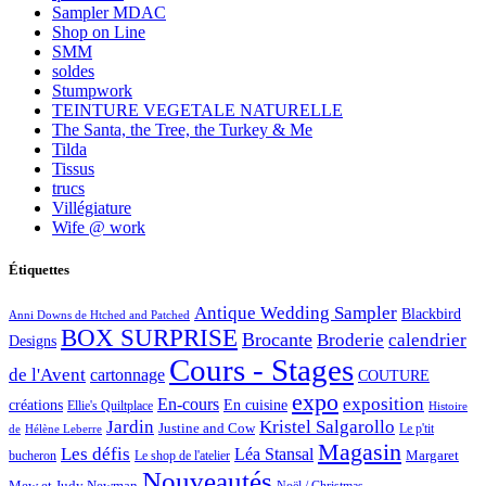
Sampler MDAC
Shop on Line
SMM
soldes
Stumpwork
TEINTURE VEGETALE NATURELLE
The Santa, the Tree, the Turkey & Me
Tilda
Tissus
trucs
Villégiature
Wife @ work
Étiquettes
Antique Wedding Sampler
Blackbird
Anni Downs de Htched and Patched
BOX SURPRISE
Brocante
Broderie
calendrier
Designs
Cours - Stages
de l'Avent
cartonnage
COUTURE
expo
exposition
En-cours
créations
En cuisine
Ellie's Quiltplace
Histoire
Jardin
Kristel Salgarollo
Justine and Cow
Le p'tit
de
Hélène Leberre
Magasin
Les défis
Léa Stansal
Margaret
bucheron
Le shop de l'atelier
Nouveautés
Mew et Judy Newman