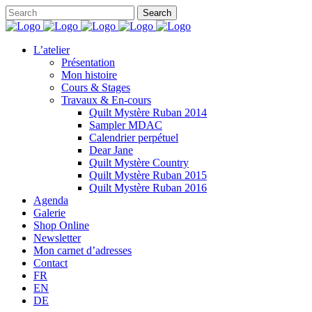
L’atelier
Présentation
Mon histoire
Cours & Stages
Travaux & En-cours
Quilt Mystère Ruban 2014
Sampler MDAC
Calendrier perpétuel
Dear Jane
Quilt Mystère Country
Quilt Mystère Ruban 2015
Quilt Mystère Ruban 2016
Agenda
Galerie
Shop Online
Newsletter
Mon carnet d’adresses
Contact
FR
EN
DE