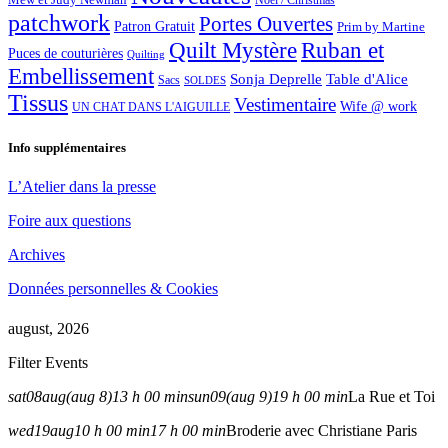
Noël / Christmas
patchwork
Portes Ouvertes
Patron Gratuit
Prim by Martine
Quilt Mystère
Ruban et
Puces de couturières
Quilting
Embellissement
Sonja Deprelle
Table d'Alice
Sacs
SOLDES
Tissus
Vestimentaire
Wife @ work
UN CHAT DANS L'AIGUILLE
Info supplémentaires
L’Atelier dans la presse
Foire aux questions
Archives
Données personnelles & Cookies
august, 2026
Filter Events
sat
08
aug
(aug 8)
13 h 00 min
sun
09
(aug 9)
19 h 00 min
La Rue et Toi
wed
19
aug
10 h 00 min
17 h 00 min
Broderie avec Christiane Paris