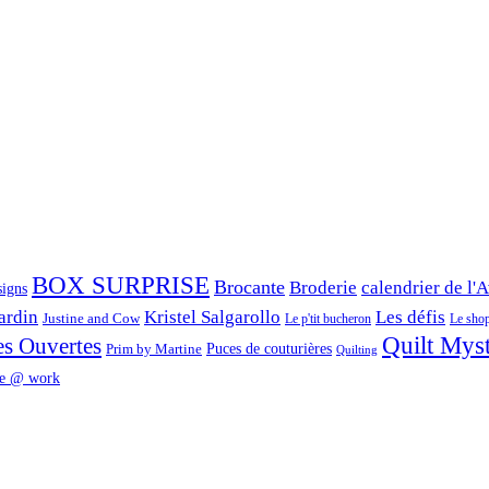
BOX SURPRISE
Brocante
Broderie
calendrier de l'
signs
ardin
Kristel Salgarollo
Les défis
Justine and Cow
Le p'tit bucheron
Le shop 
Quilt Mys
es Ouvertes
Prim by Martine
Puces de couturières
Quilting
e @ work