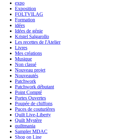
expo
Exposition
FOLTVILAG
Formation
idées
Idées de génie
Kristel Salgarollo
Les recettes de l'Atelier
Livres
Mes créations
Musique
Non classé
Nouveau projet
Nouveautés
Patchwork
Patchwork débutant
Point Compté
Portes Ouvertes
Poupée de chiffons
Puces de couturières
Quilt Live-Liberty
Quilt Mystère
quiltmania
Sampler MDAC
Shop on Line