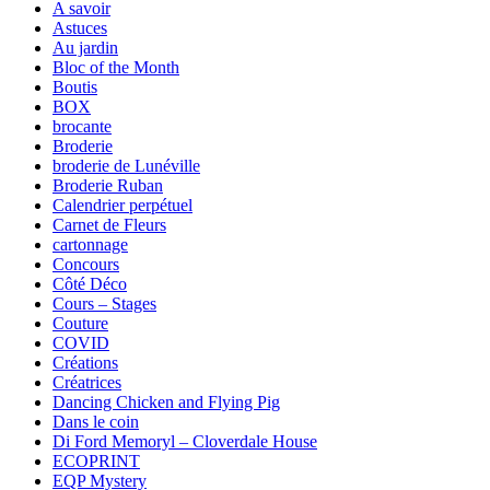
A savoir
Astuces
Au jardin
Bloc of the Month
Boutis
BOX
brocante
Broderie
broderie de Lunéville
Broderie Ruban
Calendrier perpétuel
Carnet de Fleurs
cartonnage
Concours
Côté Déco
Cours – Stages
Couture
COVID
Créations
Créatrices
Dancing Chicken and Flying Pig
Dans le coin
Di Ford Memoryl – Cloverdale House
ECOPRINT
EQP Mystery