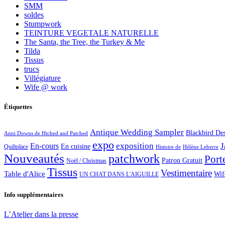
SMM
soldes
Stumpwork
TEINTURE VEGETALE NATURELLE
The Santa, the Tree, the Turkey & Me
Tilda
Tissus
trucs
Villégiature
Wife @ work
Étiquettes
Antique Wedding Sampler
Blackbird De
Anni Downs de Htched and Patched
expo
exposition
J
En-cours
En cuisine
Quiltplace
Histoire de
Hélène Leberre
Nouveautés
patchwork
Port
Patron Gratuit
Noël / Christmas
Tissus
Vestimentaire
Table d'Alice
Wif
UN CHAT DANS L'AIGUILLE
Info supplémentaires
L’Atelier dans la presse