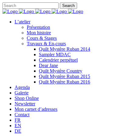
L’atelier
Présentation
Mon histoire
Cours & Stages
Travaux & En-cours
Quilt Mystère Ruban 2014
Sampler MDAC
Calendrier perpétuel
Dear Jane
Quilt Mystère Country
Quilt Mystère Ruban 2015
Quilt Mystère Ruban 2016
Agenda
Galerie
Shop Online
Newsletter
Mon carnet d’adresses
Contact
FR
EN
DE