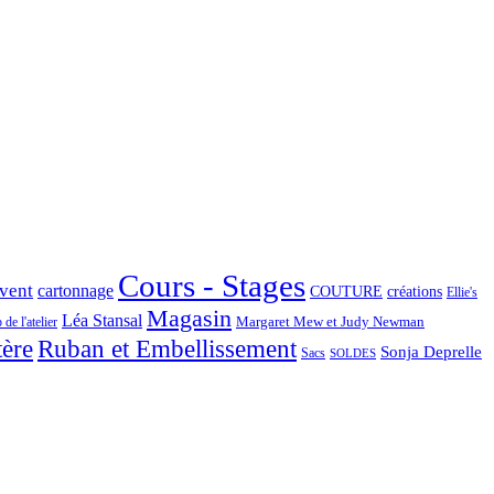
Cours - Stages
Avent
cartonnage
COUTURE
créations
Ellie's
Magasin
Léa Stansal
Margaret Mew et Judy Newman
de l'atelier
tère
Ruban et Embellissement
Sonja Deprelle
Sacs
SOLDES