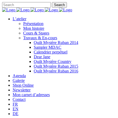
L’atelier
Présentation
Mon histoire
Cours & Stages
Travaux & En-cours
Quilt Mystère Ruban 2014
Sampler MDAC
Calendrier perpétuel
Dear Jane
Quilt Mystère Country
Quilt Mystère Ruban 2015
Quilt Mystère Ruban 2016
Agenda
Galerie
Shop Online
Newsletter
Mon carnet d’adresses
Contact
FR
EN
DE