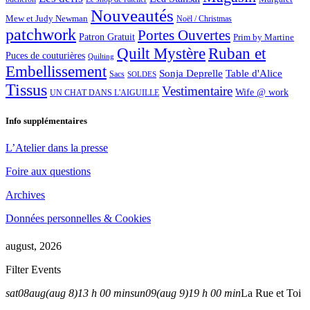
Nouveautés
Mew et Judy Newman
Noël / Christmas
patchwork
Portes Ouvertes
Patron Gratuit
Prim by Martine
Quilt Mystère
Ruban et
Puces de couturières
Quilting
Embellissement
Sonja Deprelle
Table d'Alice
Sacs
SOLDES
Tissus
Vestimentaire
Wife @ work
UN CHAT DANS L'AIGUILLE
Info supplémentaires
L’Atelier dans la presse
Foire aux questions
Archives
Données personnelles & Cookies
august, 2026
Filter Events
sat
08
aug
(aug 8)
13 h 00 min
sun
09
(aug 9)
19 h 00 min
La Rue et Toi