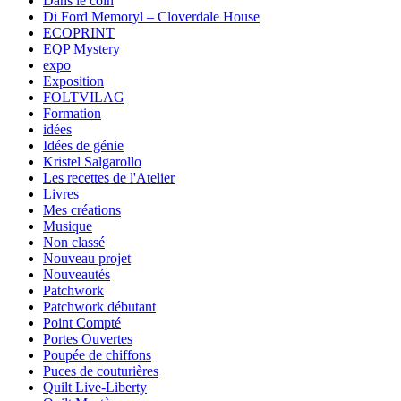
Dans le coin
Di Ford Memoryl – Cloverdale House
ECOPRINT
EQP Mystery
expo
Exposition
FOLTVILAG
Formation
idées
Idées de génie
Kristel Salgarollo
Les recettes de l'Atelier
Livres
Mes créations
Musique
Non classé
Nouveau projet
Nouveautés
Patchwork
Patchwork débutant
Point Compté
Portes Ouvertes
Poupée de chiffons
Puces de couturières
Quilt Live-Liberty