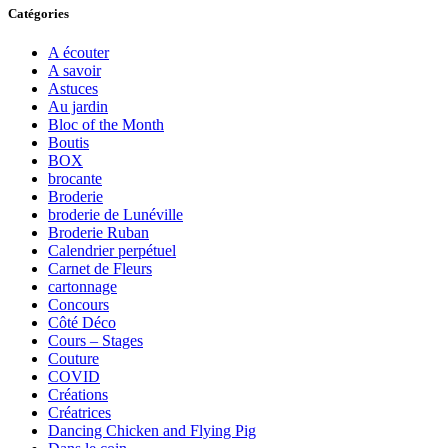
Catégories
A écouter
A savoir
Astuces
Au jardin
Bloc of the Month
Boutis
BOX
brocante
Broderie
broderie de Lunéville
Broderie Ruban
Calendrier perpétuel
Carnet de Fleurs
cartonnage
Concours
Côté Déco
Cours – Stages
Couture
COVID
Créations
Créatrices
Dancing Chicken and Flying Pig