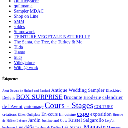
Quilt Mystère
quiltmania
Sampler MDAC
Shop on Line
SMM
soldes
Stumpwork
TEINTURE VEGETALE NATURELLE
The Santa, the Tree, the Turkey & Me
Tilda
Tissus
trucs
Villégiature
Wife @ work
Étiquettes
Antique Wedding Sampler
Blackbird
Anni Downs de Htched and Patched
BOX SURPRISE
Brocante
Broderie
calendrier
Designs
Cours - Stages
de l'Avent
cartonnage
COUTURE
expo
exposition
En-cours
créations
En cuisine
Ellie's Quiltplace
Histoire
Jardin
Kristel Salgarollo
Justine and Cow
Le p'tit
de
Hélène Leberre
Magasin
Les défis
Léa Stansal
Margaret
bucheron
Le shop de l'atelier